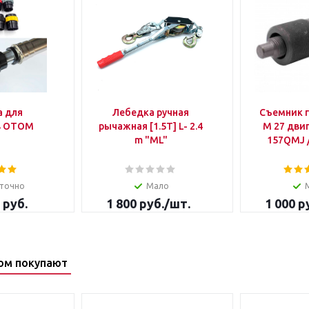
а для
Лебедка ручная
Съемник 
в OTOM
рычажная [1.5T] L- 2.4
M 27 двиг
m "ML"
157QMJ 
точно
Мало
 руб.
1 800
руб.
/шт.
1 000
ру
ом покупают