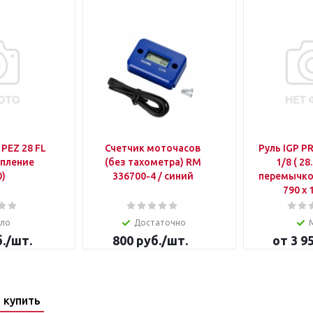
PEZ 28 FL
Счетчик моточасов
Руль IGP P
епление
(без тахометра) RM
1/8 ( 28
0)
336700-4 / синий
перемычко
790 х
ло
Достаточно
.
/шт.
800
руб.
/шт.
от
3 9
 купить