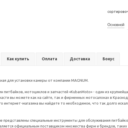
сортирово
Основной
Как купить
Оплата
Доставка
Бонус
ная для установки камеры от компании MAGNUM.
н питбайков, мотоциклов и запчастей «KubanMoto» - один из крупнейши
части вы можете как на сайте, так и фирменных мотосалонах в Краснод
го интернет-магазина вы найдете то необходимое, что так долго иска
ле представлены специальные инструменты для обслуживания питбайк
вляется официальным поставщиком множества фирм и брендов, таких ка