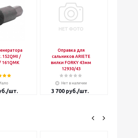
генератора
Оправка для
Съемник
. 152QMI /
сальников ARIETE
/ 161QMK
вилки FORKY 43мм
12930/43
Мало
Нет в наличии
Не
б.
/шт.
3 700
руб.
/шт.
200
р