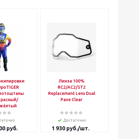
экипировки
Линза 100%
Сумка на 
уроTIGER
RC2/AC2/ST2
Rolle
 мотоштаны
Replacement Lens Dual
 красный/
Pane Clear
 жёлтый
таточно
Достаточно
00 руб.
1 930
руб.
/шт.
от
21