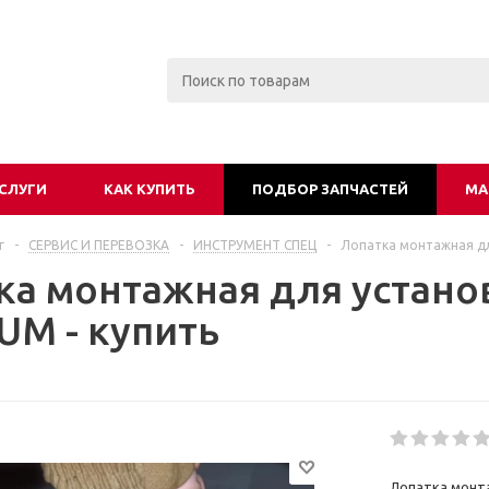
СЛУГИ
КАК КУПИТЬ
ПОДБОР ЗАПЧАСТЕЙ
МА
г
-
СЕРВИС И ПЕРЕВОЗКА
-
ИНСТРУМЕНТ СПЕЦ
-
Лопатка монтажная дл
ка монтажная для устано
M - купить
Лопатка монт