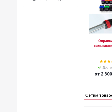
Оправк
сальнико
Доста
от
2 300
С этим товар