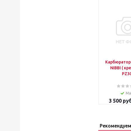
Карбюратор 
NIBBI ( кр
PZ3
Ма
3 500
руб
Рекомендуем