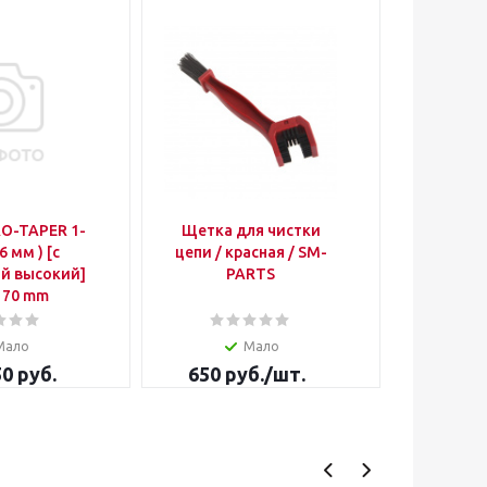
RO-TAPER 1-
Щетка для чистки
Карбюрат
.6 мм ) [с
цепи / красная / SM-
й высокий]
PARTS
 170 mm
Мало
Мало
50 руб.
650
руб.
/шт.
6 800