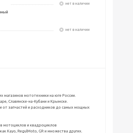
Нет в наличии
чный
Нет в наличии
х магазинов мототехники на юге России.
аре, Славянске-на-Кубани и Крымске.
ли от запчастей и расходников до самых мощных
ов мотоциклов и квадроциклов
к Kayo, RegulMoto, GR и множества других.