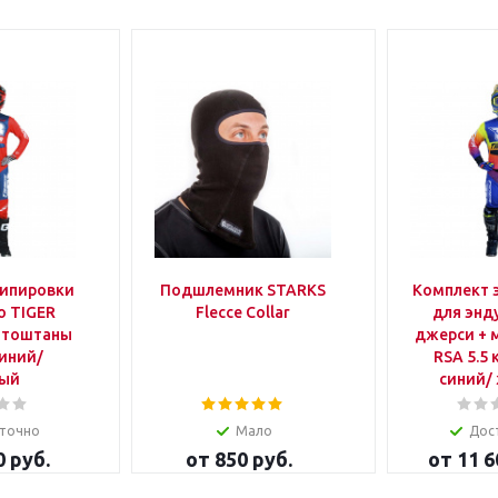
кипировки
Подшлемник STARKS
Комплект 
о TIGER
Flecce Collar
для энд
отоштаны
джерси +
синий/
RSA 5.5
ный
синий/
точно
Мало
Дос
0 руб.
от
850 руб.
от
11 6