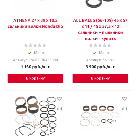
ATHENA 27 x 39 x 10.5
ALL BALLS (56-139) 45 x 57
сальники вилки Honda Dio
x 11 / 45 x 57,5 x 12
сальники + пыльники
вилки - купить
Мало
Мало
Артикул: P40FORK455080
Артикул: 56-139
1 150
руб.
/к-т
3 900
руб.
/к-т
В корзину
В корзину