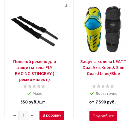
Поясной ремень для
Защита колена LEATT
защиты тела FLY
Dual Axis Knee & Shin
RACING STINGRAY (
Guard Lime/Blue
ремкомплект )
Мало
Достаточно
350
руб.
/шт.
от
7 590 руб.
В корзину
Подробнее