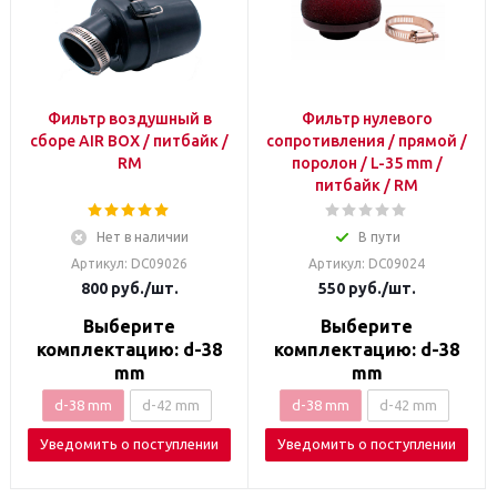
Фильтр воздушный в
Фильтр нулевого
сборе AIR BOX / питбайк /
сопротивления / прямой /
RM
поролон / L-35 mm /
питбайк / RM
Нет в наличии
В пути
Артикул: DC09026
Артикул: DC09024
800
руб.
/шт.
550
руб.
/шт.
Выберите
Выберите
комплектацию: d-38
комплектацию: d-38
mm
mm
d-38 mm
d-42 mm
d-38 mm
d-42 mm
Уведомить о поступлении
Уведомить о поступлении