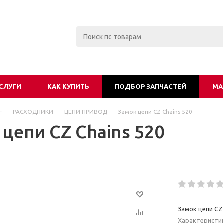
СЛУГИ
КАК КУПИТЬ
ПОДБОР ЗАПЧАСТЕЙ
МА
г
-
РАСХОДНИКИ
-
ЦЕПИ ПРИВОД
-
Замок цепи CZ Chains 520
цепи CZ Chains 520
Замок цепи CZ 
Характеристи