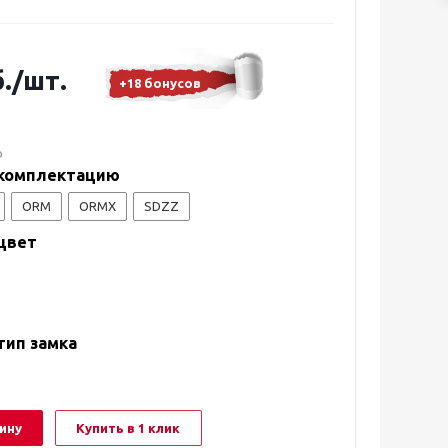
.
/шт.
+18 бонусов
о
комплектацию
ORM
ORMX
SDZZ
цвет
тип замка
ину
Купить в 1 клик