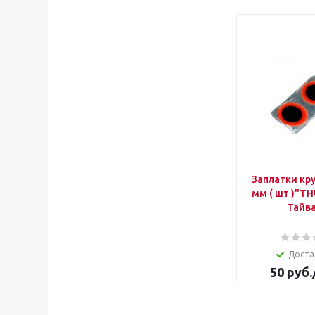
Заплатки кру
мм ( шт )"T
Тайв
Доста
50
руб.