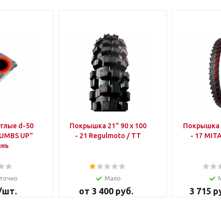
глые d-50
Покрышка 21" 90 x 100
Покрышка 17" 70
HUMBS UP"
- 21 Regulmoto / TT
- 17 
ань
точно
Мало
/шт.
от
3 400 руб.
3 715
ру