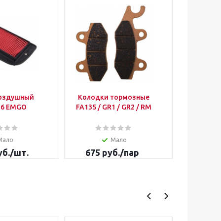
воздушный
Колодки тормозные
Звезда 
16 EMGO
FA135 / GR1 / GR2 / RM
1490.42 JT Mot
201
Мало
Мало
б.
/шт.
675
руб.
/пар
3 050