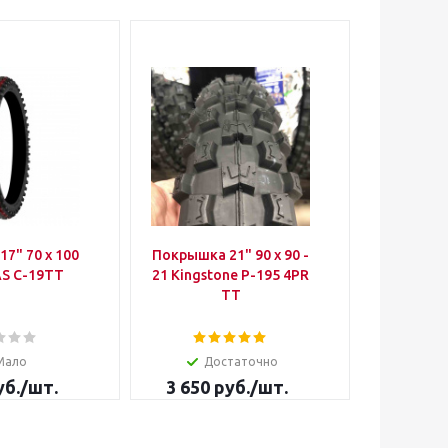
 x 100
Покрышка 21" 90 x 90 -
Набор д
MITAS С-19ТТ
21 Kingstone P-195 4PR
ремон
TT
покрыш
Мало
Достаточно
Д
б.
/шт.
3 650
руб.
/шт.
250
р