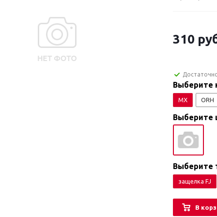
310
руб
Достаточн
Выберите 
MX
ORH
Выберите 
Выберите 
защелка FJ
В корз