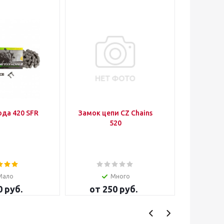
Цепь привода 420 SFR
Замок цепи CZ Chains
Замок ц
520
Мало
Много
0 руб.
от
250 руб.
от
1