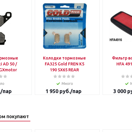
ормозные
Колодки тормозные
Фильтр 
i AD 50 /
FA325 Gold FREN K5
HFA 49
 GXmotor
190 SX65 REAR
ло
Много
.
/пар
1 950
руб.
/пар
3 000
ру
ом покупают