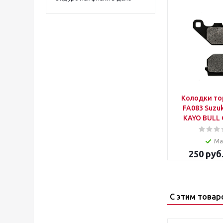
Колодки т
FA083 Suzuk
KAYO BULL
Ма
250
руб
С этим товар