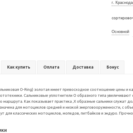
г. Краснода
сортирово
Основной
Как купить
Оплата
Доставка
Бонус
альниковая O-Ring) золотая имеет превосходное соотношение цены и ка
ототехники. Сальниковые уплотнители О образного типа увеличивают с
о маршрута. Как показывает практика ,Х образные сальники служат д
значена для мотоциклов средней и низкой энерговооруженности, с объем
т для классических мотоциклов, мопедов, питбайков и эндуро. Прочнос
ики