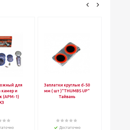
рожный для
Заплатки круглые d-50
Покрышка 17" 
 камер и
мм ( шт )"THUMBS UP"
- 1
к (АРМ-1)
Тайвань
ХЗ
таточно
Достаточно