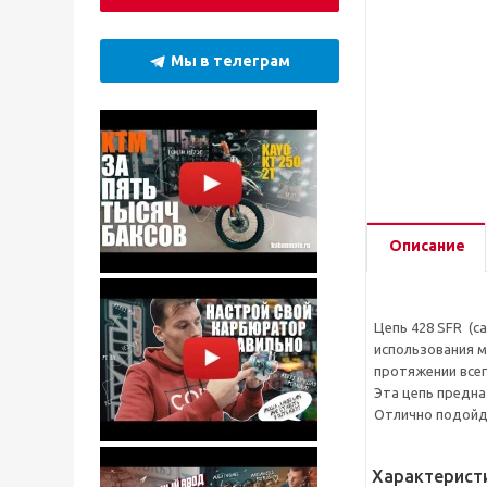
Мы в телеграм
Описание
Цепь 428 SFR (с
использования м
протяжении всег
Эта цепь предна
Отлично подойду
Характерист