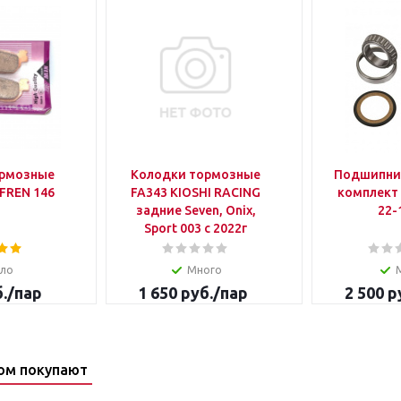
ормозные
Колодки тормозные
Подшипни
FREN 146
FA343 KIOSHI RACING
комплект
задние Seven, Onix,
22-
Sport 003 с 2022г
ло
Много
.
/пар
1 650
руб.
/пар
2 500
р
ом покупают