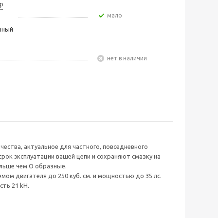
р
Мало
чный
Нет в наличии
чества, актуальное для частного, повседневного
рок эксплуатации вашей цепи и сохраняют смазку на
ольше чем О образные.
ом двигателя до 250 куб. см. и мощностью до 35 лс.
ть 21 kH.