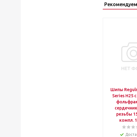
Рекомендуем
Шипы Regul
Series Н25 
фольфра
сердечник
резьбы 15
компл. 
Доста