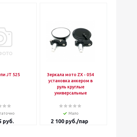
пи JT 525
Зеркала мото ZX - 054
Трос 
установка анкером в
CBR100
руль круглые
универсальные
таточно
Мало
5 руб.
2 100
руб.
/пар
1 350