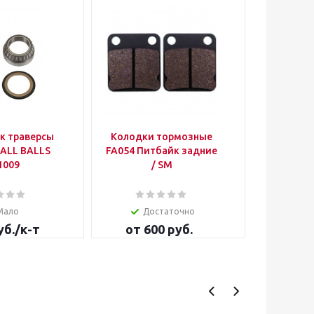
к траверсы
Колодки тормозные
Звезда 
 ALL BALLS
FA054 Питбайк задние
28
1009
/ SM
Мало
Достаточно
уб.
/к-т
от
600 руб.
1 200