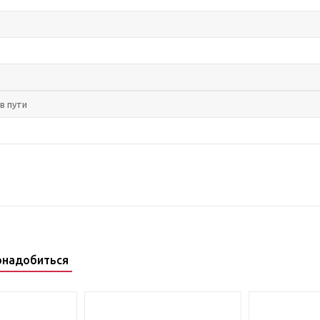
в пути
онадобиться