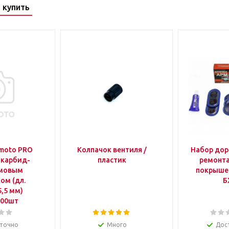
 купить
moto PRO
Колпачок вентиля /
Набор до
c карбид-
пластик
ремонта
мовым
покрыше
ом (дл.
Б
,5 мм)
100шт
точно
Много
Дос