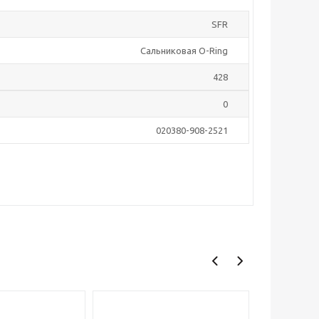
SFR
Сальниковая O-Ring
428
0
020380-908-2521