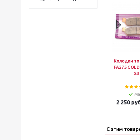
Колодки т
FA275 GOLD
S3
Ма
2 250
руб
С этим товар