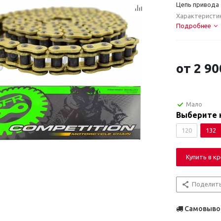
Цепь привода 
Характеристи
Подробнее
от
2 90
Мало
Выберите 
120
132
Купить в к
Поделит
Самовывоз