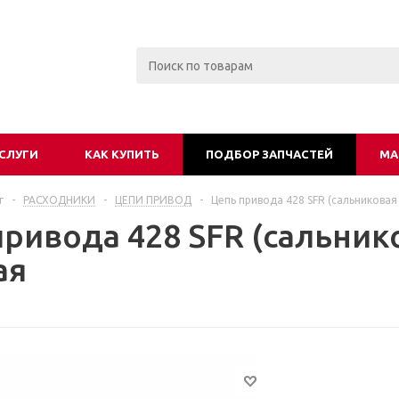
СЛУГИ
КАК КУПИТЬ
ПОДБОР ЗАПЧАСТЕЙ
МА
г
-
РАСХОДНИКИ
-
ЦЕПИ ПРИВОД
-
Цепь привода 428 SFR (сальниковая
привода 428 SFR (сальник
ая