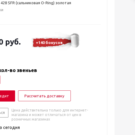
428 SFR (сальниковая O-Ring) золотая
ки
0 руб.
+140 бонусов
кол-во звеньев
редит
Рассчитать доставку
Цена действительна только для интернет-
ься
магазина и может отличаться от цен в
розничных магазинах
 сегодня