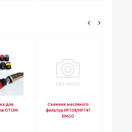
ка для
Съемник масляного
Подс
ков OTOM
фильтра HF138/HF147
кроссов
EMGO
SM-PAR
(до 16
30