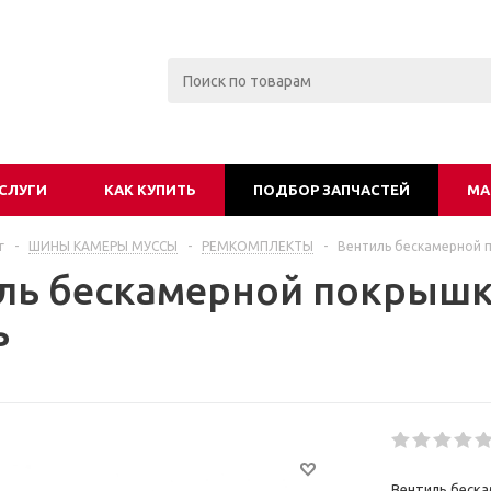
СЛУГИ
КАК КУПИТЬ
ПОДБОР ЗАПЧАСТЕЙ
МА
г
-
ШИНЫ КАМЕРЫ МУССЫ
-
РЕМКОМПЛЕКТЫ
-
Вентиль бескамерной п
ль бескамерной покрышк
ь
Вентиль беск