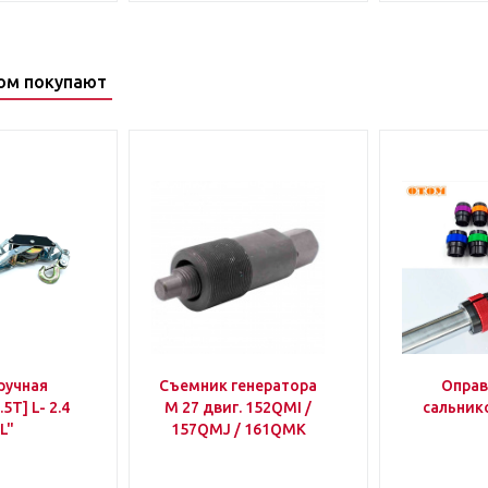
ом покупают
ручная
Съемник генератора
Оправ
5T] L- 2.4
M 27 двиг. 152QMI /
сальни
L"
157QMJ / 161QMK