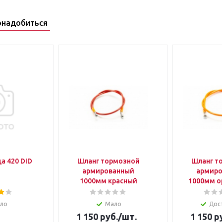
онадобиться
Цепь привода 420 DID
Шланг тормозной
Шланг т
армированный
армир
1000мм красный
10
ло
Мало
Дос
1 150
руб.
/шт.
1 150
ру