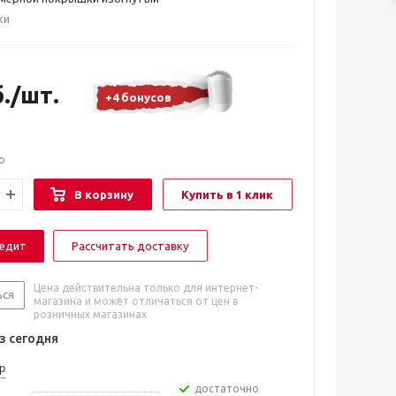
ки
.
/шт.
+4 бонусов
о
В корзину
Купить в 1 клик
редит
Рассчитать доставку
Цена действительна только для интернет-
ься
магазина и может отличаться от цен в
розничных магазинах
 сегодня
р
Достаточно