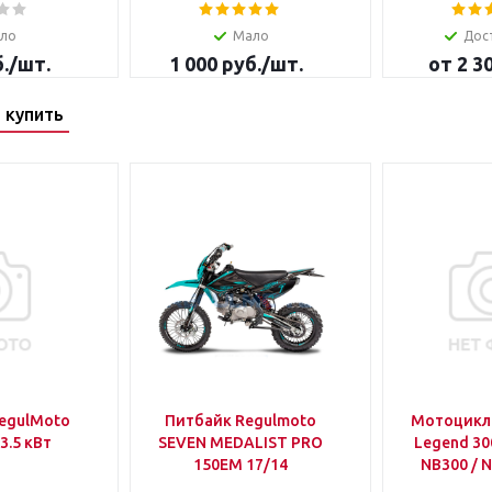
ло
Мало
Дос
.
/шт.
1 000
руб.
/шт.
от
2 3
 купить
egulMoto
Питбайк Regulmoto
Мотоцикл
3.5 кВт
SEVEN MEDALIST PRO
Legend 30
150EM 17/14
NB300 / 