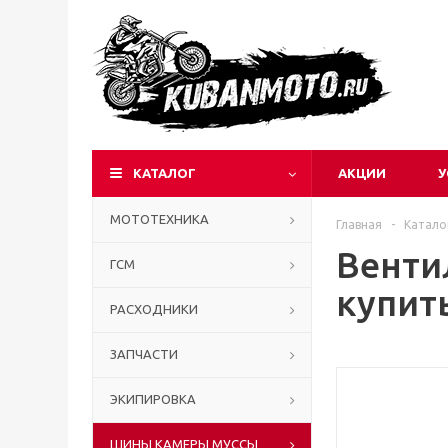
КАТАЛОГ
АКЦИИ
У
МОТОТЕХНИКА
Главная
-
Катало
Венти
ГСМ
купит
РАСХОДНИКИ
ЗАПЧАСТИ
ЭКИПИРОВКА
ШИНЫ КАМЕРЫ МУССЫ