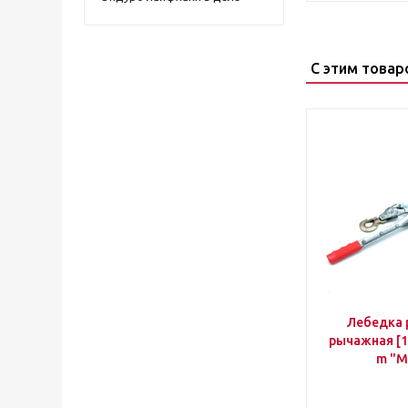
С этим товар
Лебедка 
рычажная [1.
m "M