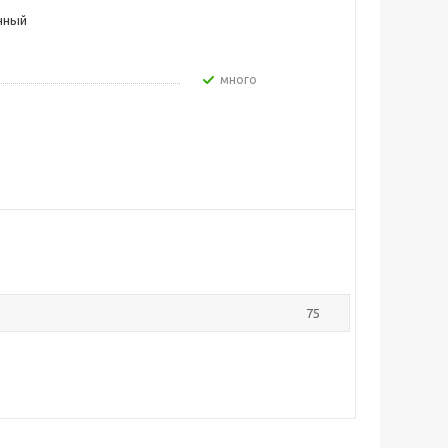
чный
Много
75