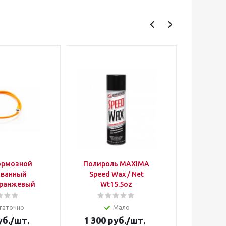
ормозной
Полироль MAXIMA
Лампа фары H
ованный
Speed Wax / Net
w cвет
00мм оранжевый
Wt15.5oz
таточно
Мало
б.
/шт.
1 300
руб.
/шт.
400
р