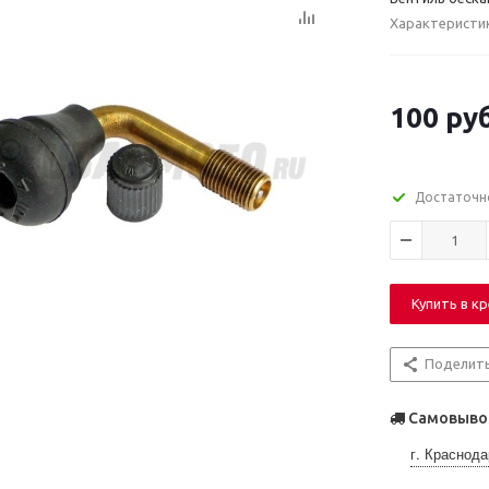
Характеристи
100
руб
Достаточн
Купить в к
Поделит
Самовывоз
г. Краснода