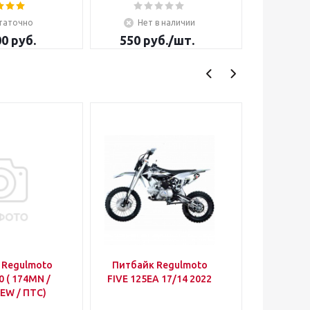
таточно
Нет в наличии
Не
00 руб.
550
руб.
/шт.
5 590
 Regulmoto
Питбайк Regulmoto
Мотоцик
0 ( 174MN /
FIVE 125EA 17/14 2022
NEW / ПТС)