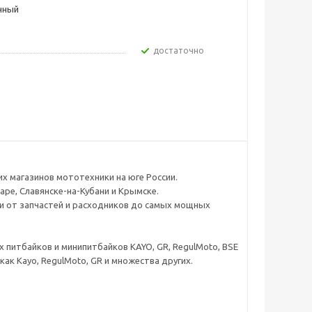
чный
Достаточно
х магазинов мототехники на юге России.
аре, Славянске-на-Кубани и Крымске.
ли от запчастей и расходников до самых мощных
 питбайков и минипитбайков KAYO, GR, RegulMoto, BSE
к Kayo, RegulMoto, GR и множества других.