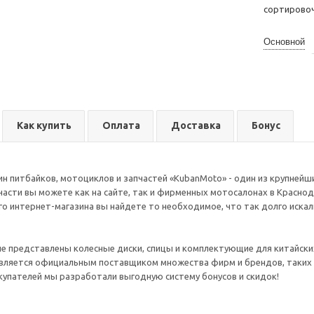
сортирово
Основной
Как купить
Оплата
Доставка
Бонус
н питбайков, мотоциклов и запчастей «KubanMoto» - один из крупнейши
части вы можете как на сайте, так и фирменных мотосалонах в Краснод
го интернет-магазина вы найдете то необходимое, что так долго иска
е представлены колесные диски, спицы и комплектующие для китайских
вляется официальным поставщиком множества фирм и брендов, таких ка
упателей мы разработали выгодную систему бонусов и скидок!