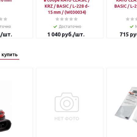
10 mm
в сборе KAYO CLASIC /
KAYO CLAS
KRZ / BASIC / L-228 d-
BASIC / L-
15 mm / (W030034)
точно
Достаточно
.
/шт.
1 040
руб.
/шт.
715
ру
 купить