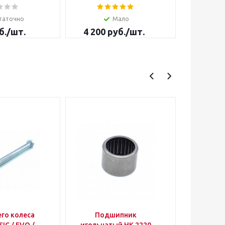
таточно
Мало
б.
/шт.
4 200
руб.
/шт.
500
р
его колеса
Подшипник
Пласти