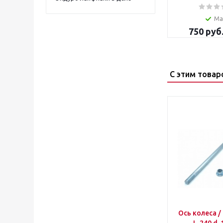
Ма
750
руб
С этим товар
Ось колеса /