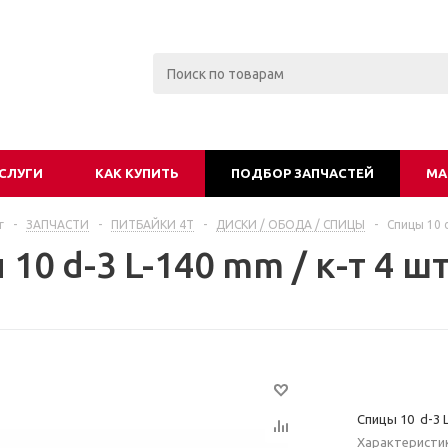
СЛУГИ
КАК КУПИТЬ
ПОДБОР ЗАПЧАСТЕЙ
МА
г
-
ЗАПЧАСТИ
-
ПИТБАЙКИ 4Т
-
ДИСКИ / ОБОДА / СПИЦЫ
-
Спицы 10 d
10 d-3 L-140 mm / к-т 4 ш
Спицы 10 d-3 L
Характеристи