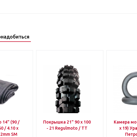
онадобиться
14" (90 /
Покрышка 21" 90 x 100
Камера мот
60 / 4.10 x
- 21 Regulmoto / TT
х 19) Ур
D-2mm SM
Петр