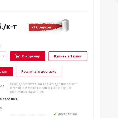
.
/к-т
+5 бонусов
о
В корзину
Купить в 1 клик
редит
Рассчитать доставку
Цена действительна только для интернет-
ься
магазина и может отличаться от цен в
розничных магазинах
 сегодня
р
Достаточно