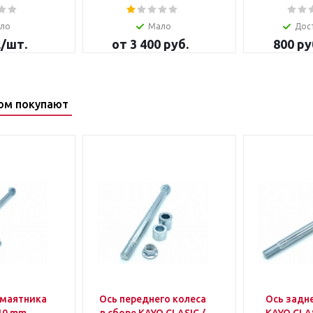
ло
Мало
Дос
.
/шт.
от
3 400 руб.
800
ру
ом покупают
 маятника
Ось переднего колеса
Ось задн