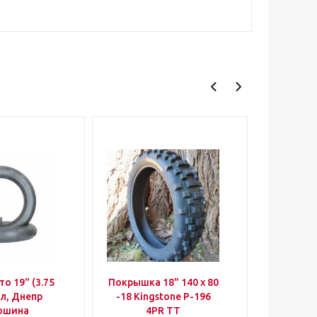
о 19" (3.75
Покрышка 18" 140 х 80
Камера м
ал, Днепр
-18 Kingstone P-196
/ 2.50 x 
ошина
4PR TT