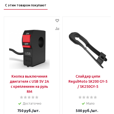
С этим товаром покупают
Кнопка выключения
Слайдер цепи
двигателя с USB 5V 2A
RegulMoto SK200 GY-5
с креплением на руль
/ SK250GY-5
RM
Достаточно
Мало
750
руб.
/шт.
500
руб.
/шт.