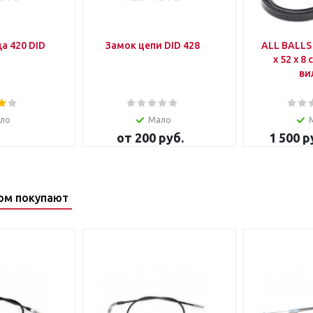
Цепь привода 420 DID
Замок цепи DID 428
ALL BALLS 
x 52 x 8 сальники
ви
ло
Мало
от
200 руб.
1 500
р
ом покупают