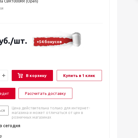
da CBR1000RR (Open)
ки
уб.
/шт.
+54 бонусов
В корзину
Купить в 1 клик
редит
Рассчитать доставку
Цена действительна только для интернет-
ься
магазина и может отличаться от цен в
розничных магазинах
 сегодня
р