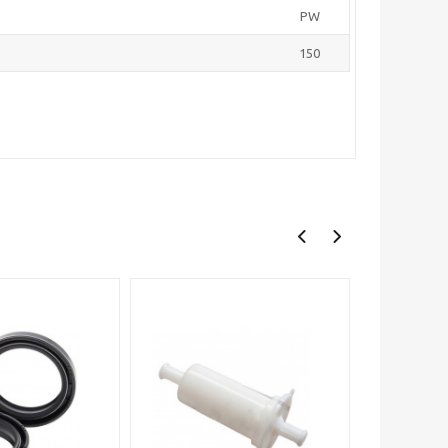
PW
150