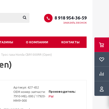
8 918 954-36-59
ЗАКАЗАТЬ ЗВОНОК
ГАЗИНЫ
О КОМПАНИИ
КОНТАКТЫ
Трос газа Honda CBR1000RR (Open)
en)
Артикул:
427-452
Производитель:
OEM номер запчасти:
7910-MEL-000 / 17920-
PW
MM9-000