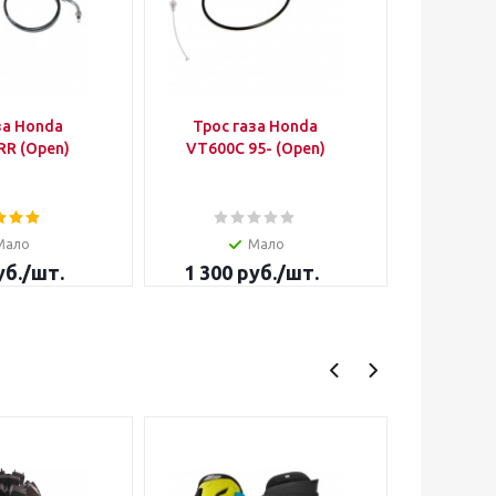
за Honda
Трос газа Honda
Трос 
RR (Open)
VT600C 95- (Open)
Yamaha 
98+9см
Мало
Мало
б.
/шт.
1 300
руб.
/шт.
500
р