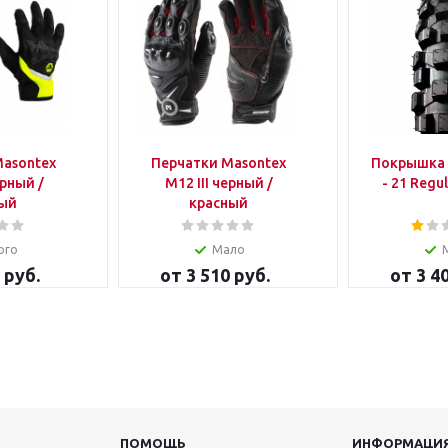
Masontex
Перчатки Masontex
Покрышка 21" 90
рный /
M12 III черный /
- 21 R
ый
красный
ого
Мало
 руб.
от
3 510 руб.
от
3 4
ПОМОЩЬ
ИНФОРМАЦИ