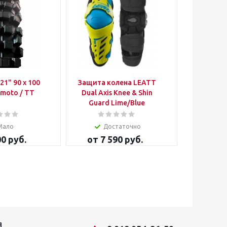
 x 100
Защита колена LEATT
Подшлем
egulmoto / TT
Dual Axis Knee & Shin
Flec
Guard Lime/Blue
Мало
Достаточно
00 руб.
от
7 590 руб.
от
8
Я