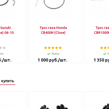
 Suzuki
Трос газа Honda
Трос га
e) 06-10
CB400N (Close)
CBR1000
ло
Мало
.
/шт.
1 000
руб.
/шт.
1 350
ру
 купить