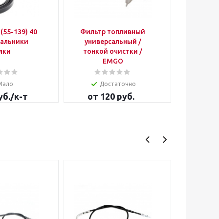
(55-139) 40
Фильтр топливный
Подшипн
универсальный /
комплек
лки
тонкой очистки /
2
EMGO
Мало
Достаточно
уб.
/к-т
от
120 руб.
5 700