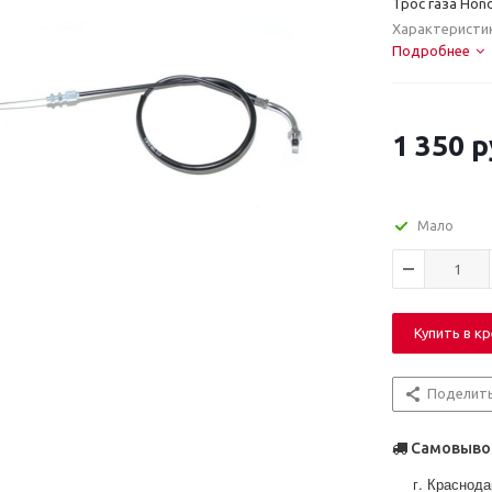
Трос газа Hon
Характеристи
Подробнее
1 350
р
Мало
Купить в к
Поделит
Самовывоз
г. Краснода