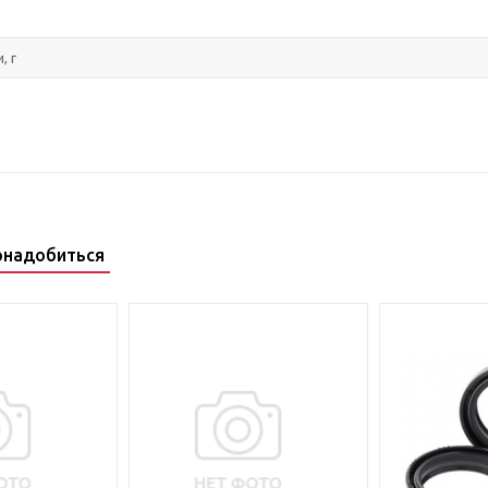
, г
онадобиться