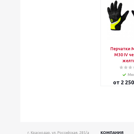
Перчатки 
M30 IV че
желт
Мн
от
2 250
КОМПАНИЯ
г. Краснодар, ул. Российская, 285/а