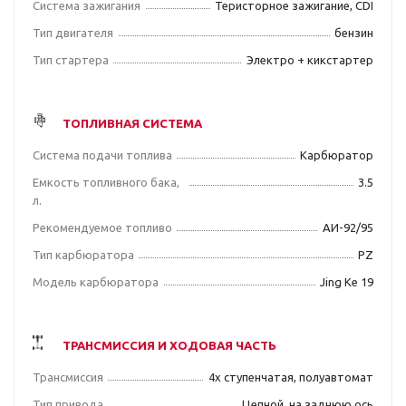
Система зажигания
Теристорное зажигание, CDI
Тип двигателя
бензин
Тип стартера
Электро + кикстартер
ТОПЛИВНАЯ СИСТЕМА
Система подачи топлива
Карбюратор
Емкость топливного бака,
3.5
л.
Рекомендуемое топливо
АИ-92/95
Тип карбюратора
PZ
Модель карбюратора
Jing Ke 19
ТРАНСМИССИЯ И ХОДОВАЯ ЧАСТЬ
Трансмиссия
4х ступенчатая, полуавтомат
Тип привода
Цепной, на заднюю ось