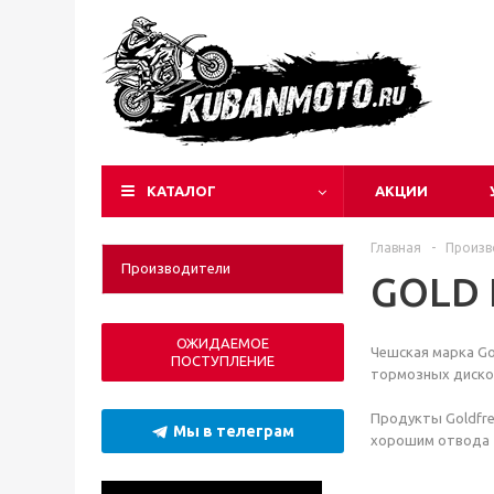
КАТАЛОГ
АКЦИИ
Главная
-
Произв
Производители
GOLD 
ОЖИДАЕМОЕ
Чешская марка Go
ПОСТУПЛЕНИЕ
тормозных диско
Продукты Goldfre
Мы в телеграм
хорошим отвода т