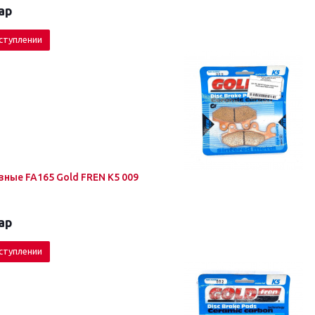
ар
ступлении
ные FA165 Gold FREN K5 009
ар
ступлении