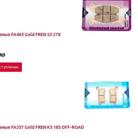
ные FA465 Gold FREN S3 278
ар
ступлении
ные FA357 Gold FREN K5 185 OFF-ROAD