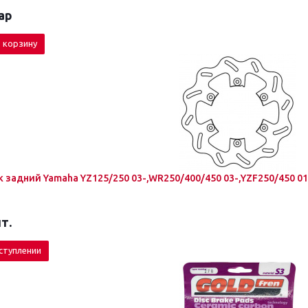
ар
 корзину
 задний Yamaha YZ125/250 03-,WR250/400/450 03-,YZF250/450 01
т.
ступлении