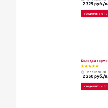
2 325
руб.
/п
Уведомить о по
Колодки тормоз
Нет в наличии
2 250
руб.
/п
Уведомить о по