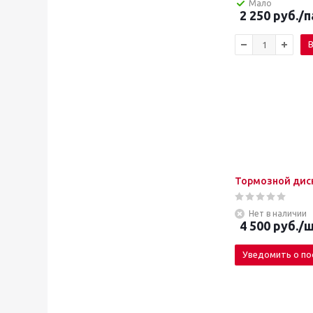
Мало
2 250
руб.
/п
В
Тормозной диск
Нет в наличии
4 500
руб.
/ш
Уведомить о по