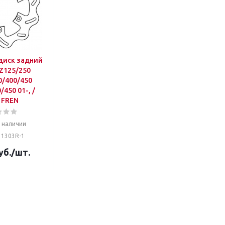
диск задний
Z125/250
0/400/450
/450 01-, /
 FREN
в наличии
 1303R-1
уб.
/шт.