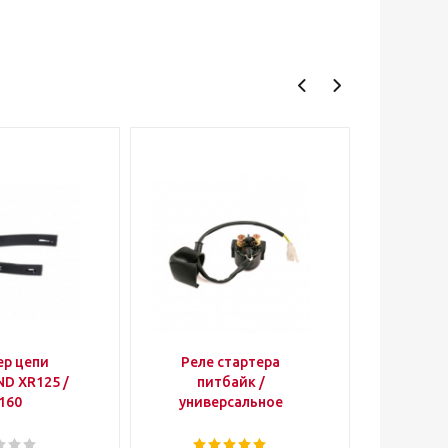
ер цепи
Реле стартера
Втулка з
D XR125 /
питбайк /
(пара) 
160
универсальное
1