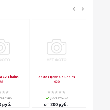
и CZ Chains
Замок цепи CZ Chains
Цепь прив
28
420
120 SFR (сальниковая
X-Rin
таточно
Достаточно
0 руб.
от
200 руб.
3 705