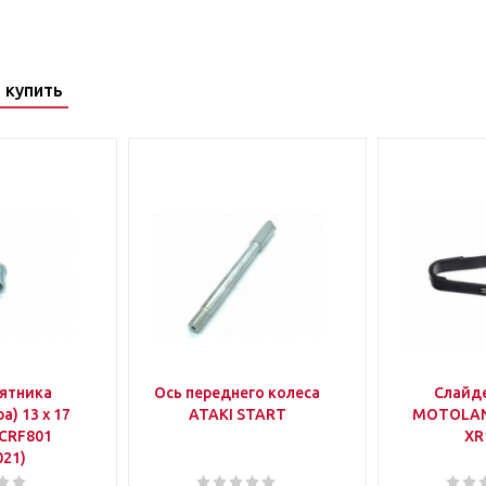
 купить
аятника
Ось переднего колеса
Слайд
а) 13 х 17
ATAKI START
MOTOLAN
 CRF801
XR
021)