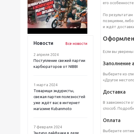
его особенносте
По результатам 
позициями, либо
и ждёт доставки
Оформлен
Новости
Все новости
Если вы уверены
2 апреля 2024
Поступление свежей партии
Заполнение 
карбюраторов от NIBBI
Выберите из спи
«Другое местопо
1 марта 2024
Товарищи эндуристы,
Доставка
свежая партия полезностей
В зависимости о
уже ждёт вас в интернет
способ. Подробн
магазине Kubanmoto
Оплата
7 февраля 2024
Выберите оптима
Эндуро лайфхаки в деле