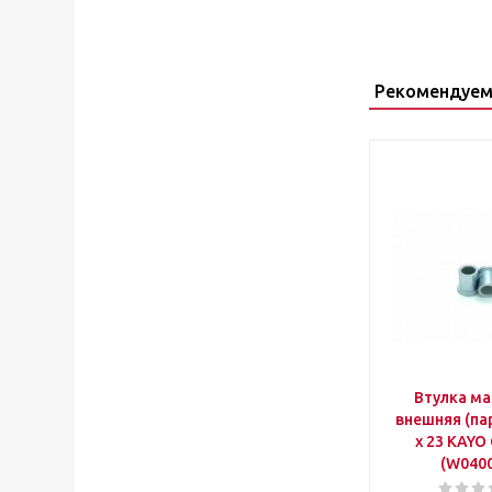
Рекомендуем
Втулка м
внешняя (пар
х 23 KAYO
(W040