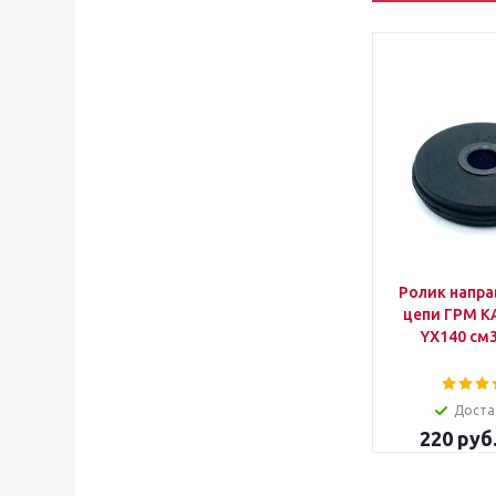
Ролик напр
цепи ГРМ KA
YX140 см3
Доста
220
руб