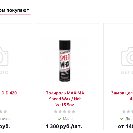
ом покупают
 DID 420
Полироль MAXIMA
Замок цеп
Speed Wax / Net
4
Wt15.5oz
точно
Мало
Дос
руб.
1 300
руб.
/шт.
от
14