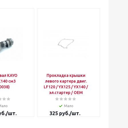
вал KAYO
Прокладка крышки
Сухар
X140 см3
левого картера двиг.
(компл.
0038)
LF120 / YX125 / YX140 /
YX12
эл.стартер / OEM
Мало
Мало
Д
б.
/шт.
325
руб.
/шт.
520
р