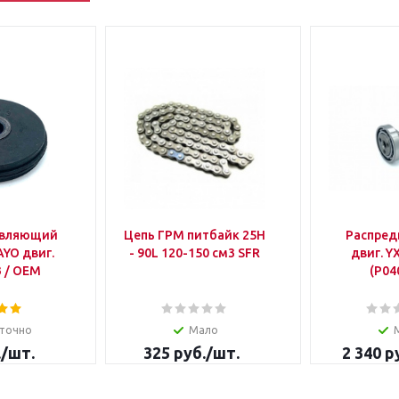
авляющий
Цепь ГРМ питбайк 25H
Распред
YO двиг.
- 90L 120-150 см3 SFR
двиг. Y
 / OEM
(P04
точно
Мало
.
/шт.
325
руб.
/шт.
2 340
ру