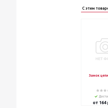
С этим товар
Замок цепи
Доста
от
164 