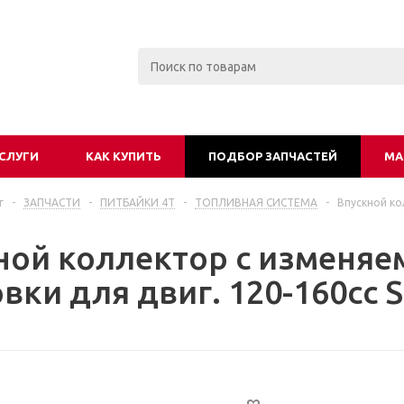
СЛУГИ
КАК КУПИТЬ
ПОДБОР ЗАПЧАСТЕЙ
МА
г
-
ЗАПЧАСТИ
-
ПИТБАЙКИ 4Т
-
ТОПЛИВНАЯ СИСТЕМА
-
Впускной ко
ной коллектор с изменяе
вки для двиг. 120-160cc 