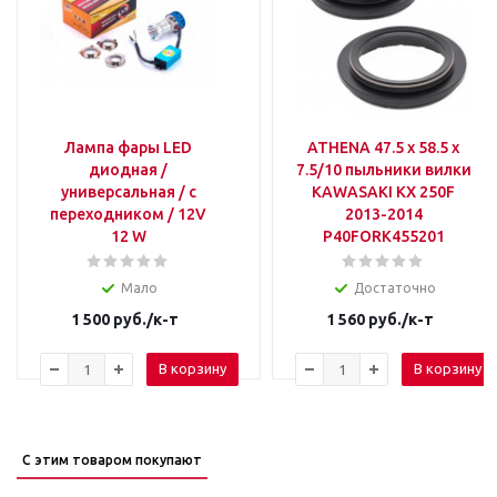
Лампа фары LED
ATHENA 47.5 x 58.5 x
диодная /
7.5/10 пыльники вилки
универсальная / с
KAWASAKI KX 250F
переходником / 12V
2013-2014
12 W
P40FORK455201
Мало
Достаточно
1 500
руб.
/к-т
1 560
руб.
/к-т
В корзину
В корзину
С этим товаром покупают