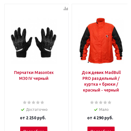
Перчатки Masontex
Дождевик MadBull
M30 IV черный
PRO раздельный /
куртка + брюки /
красный - черный
Достаточно
Мало
от
2 250 руб.
от
4 290 руб.