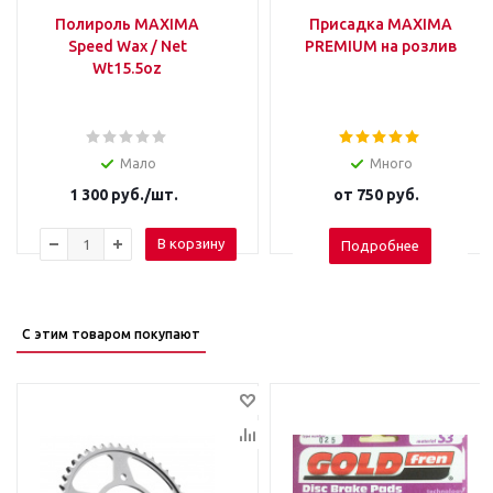
Полироль MAXIMA
Присадка MAXIMA
Speed Wax / Net
PREMIUM на розлив
Wt15.5oz
Мало
Много
1 300
руб.
/шт.
от
750 руб.
В корзину
Подробнее
С этим товаром покупают