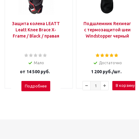
Защита колена LEATT
Подшлемник Rexwear
Leatt Knee Brace X-
с термозащитой шеи
Frame / Black / правая
Windstopper черный
Мало
Достаточно
от
14 500 руб.
1 200
руб.
/шт.
В корзину
Подробнее