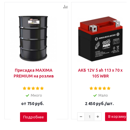
Присадка MAXIMA
АКБ 12V 5 ah 113 х 70 х
PREMIUM на розлив
105 WBR
Много
Мало
от
750 руб.
2 450
руб.
/шт.
В корзину
Подробнее