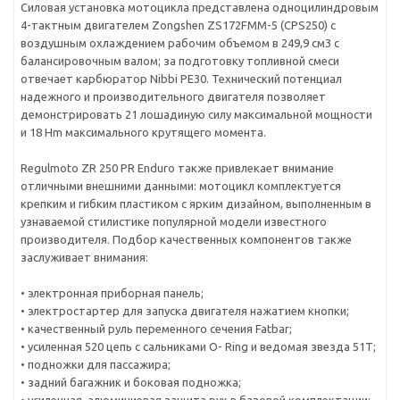
Силовая установка мотоцикла представлена одноцилиндровым
4-тактным двигателем Zongshen ZS172FMM-5 (СPS250) с
воздушным охлаждением рабочим объемом в 249,9 см3 с
балансировочным валом; за подготовку топливной смеси
отвечает карбюратор Nibbi PE30. Технический потенциал
надежного и производительного двигателя позволяет
демонстрировать 21 лошадиную силу максимальной мощности
и 18 Hm максимального крутящего момента.
Regulmoto ZR 250 PR Enduro также привлекает внимание
отличными внешними данными: мотоцикл комплектуется
крепким и гибким пластиком с ярким дизайном, выполненным в
узнаваемой стилистике популярной модели известного
производителя. Подбор качественных компонентов также
заслуживает внимания:
• электронная приборная панель;
• электростартер для запуска двигателя нажатием кнопки;
• качественный руль переменного сечения Fatbar;
• усиленная 520 цепь с сальниками O- Ring и ведомая звезда 51Т;
• подножки для пассажира;
• задний багажник и боковая подножка;