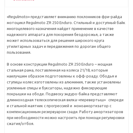
«Regulmoto» представляет вниманию поклонников фри-райда
мотоцикл Regulmoto ZR 250 Enduro. Стильный и доступный байк
многоцелевого назначения найдет применение в качестве
надежного аппарата для покорения бездорожья, а также
может использоваться для решения широкого круга
утилитарных задач и передвижения по дорогам общего
пользования.
В основе конструкции Regulmoto ZR 250 Enduro – мощная
стальная рама, поставленная на колеса 21/18, которые
наилучшим образом подготовлены к офф-роаду. Ободья и
ступицы колес изготовлены из алюминия, также установлены
усиленные спицы и буксаторы, надежно фиксирующие
покрышки на ободе. Подвеску эндуро-байка представляют
длинноходная телескопическая вилка-«перевертыш» спереди
и стальной маятник с прогрессией и моноамортизатор с
компенсационным резервуаром сзади. Работу амортизаторов
при необходимости можно настроить при помощи регулировки
сжатия/отбоя.