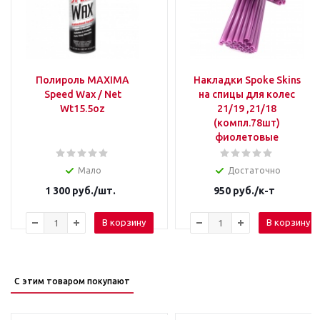
Полироль MAXIMA
Накладки Spoke Skins
Speed Wax / Net
на спицы для колес
Wt15.5oz
21/19 ,21/18
(компл.78шт)
фиолетовые
Мало
Достаточно
1 300
руб.
/шт.
950
руб.
/к-т
В корзину
В корзину
С этим товаром покупают