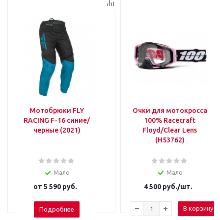
Мотобрюки FLY
Очки для мотокросса
RACING F-16 синие/
100% Racecraft
черные (2021)
Floyd/Clear Lens
(H53762)
Мало
Мало
от
5 590 руб.
4 500
руб.
/шт.
В корзину
Подробнее