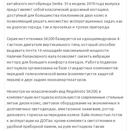
китайского мотобренда Senke. Эта модель 2019 года выпуска
представляет собой классический дорожный мотоцикл,
доступный для большинства поклонников двух колес и
позволяющий решать множество эксплуатационных задач, как
на дорогах города, так и проселках и тропах пригорода.
Серия мототехники SK200 базируется на одноцилиндровом 4-
тактном двигателе вертикального типа, который способен
выдавать почти 14 «лошадей» максимальной мощности.
Наличие балансирного вала позволяет снизить вибрации
мотора для большего комфорта поездок. Работа подвески
мотоцикла организована на базе стандартных компонентов:
передней телескопической вилки (комплектуется защитой
перьев) и двух задних моноамортизаторов.
Несмотря на «классический» вид Regulmoto SK200, в
комплектации мотоцикла используются современные стильные
литые диски колес, световое оборудование на экономичных и
долговечных светодиодах, электронное зажигание, ротор
дискового тормоза на переднем колесе. Байк полностью готов
к эксплуатации на ДОПах: кроме комплекта светотехники и
удобной приборной панели, на руле мотоцикла также