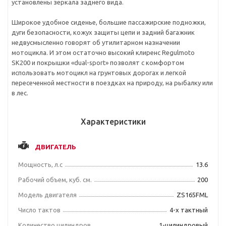
установлены зеркала заднего вида.
Широкое удобное сиденье, большие пассажирские подножки,
дуги безопасности, кожух защиты цепи и задний багажник
недвусмысленно говорят об утилитарном назначении
мотоцикла. И этом остаточно высокий клиренс Regulmoto
SK200 и покрышки «dual-sport» позволят с комфортом
использовать мотоцикл на грунтовых дорогах и легкой
пересеченной местности в поездках на природу, на рыбалку или
в лес.
Характеристики
ДВИГАТЕЛЬ
Мощность, л.с
13.6
Рабочий объем, куб. см.
200
Модель двигателя
ZS165FML
Число тактов
4-х тактный
Количество цилиндров
1-цилиндровый