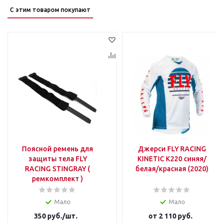
С этим товаром покупают
Поясной ремень для
Джерси FLY RACING
защиты тела FLY
KINETIC K220 синяя/
RACING STINGRAY (
белая/красная (2020)
ремкомплект )
Мало
Мало
350
руб.
/шт.
от
2 110 руб.