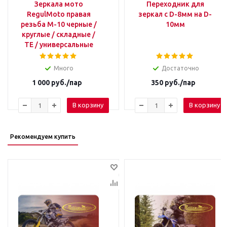
Зеркала мото
Переходник для
RegulMoto правая
зеркал с D-8мм на D-
резьба M-10 черные /
10мм
круглые / складные /
TE / универсальные
Много
Достаточно
1 000
руб.
/пар
350
руб.
/пар
В корзину
В корзину
Рекомендуем купить