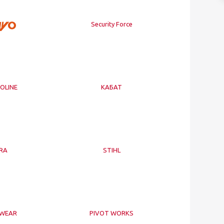
Security Force
OLINE
КАБАТ
RA
STIHL
HWEAR
PIVOT WORKS