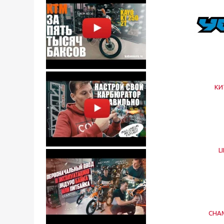
КИ
L
CHA