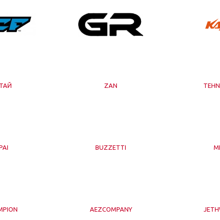
ТАЙ
ZAN
TEHN
IPAI
BUZZETTI
M
MPION
AEZCOMPANY
JET