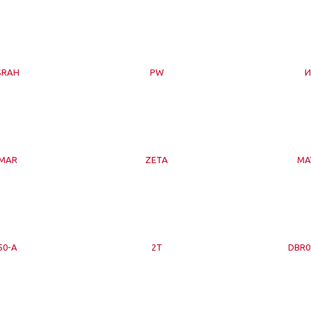
SRAH
PW
MAR
ZETA
MA
50-A
2Т
DBR0