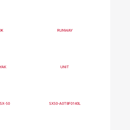
ИЖ
RUNWAY
YAK
UNIT
SX-50
SX50-A0T8F0140L