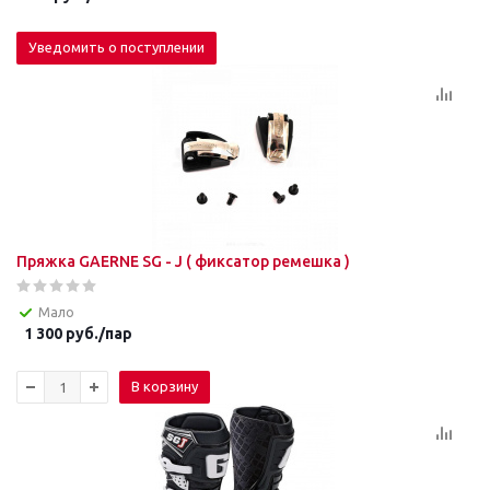
Уведомить о поступлении
Пряжка GAERNE SG - J ( фиксатор ремешка )
Мало
1 300
руб.
/пар
В корзину