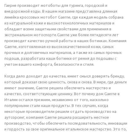
Гаерне производит мотоботы для туринга, городской и
внедорожной езды. В нашем магазине представлена длинная
линейка кроссовых мотобот Gaerne, где каждая модель собрана
из натуральной кожи и высокотехнологичных материалов и
обладает всеми защитными свойствами для применения в
экстремальном мотоспорте.Gaerne уже более пятидесяти лет
производит качество ручной работы в наших ботинках. Компания
Gaerne, изготовленная из высококачественной кожи, самых
прочных и долговечных материалов, а также из самых прочных
подошв, разработала наши ботинки от ремня до подошвы с
учетом вашего комфорта, безопасности и стиля.
Когда дело доходит до качества, имеет смысл доверять бренду,
который доказал свою ценность, снова и снова. В мире, где деньги
имеют значение, Gaerne решила обеспечить мастерство и
качество, соответствующие ценнику. Вот почему дом Gaerne в
Италии остался прежним, независимо от того, насколько
популярными стали наши продукты. В тех случаях, когда
некоторые производители решили отдать производство на
аутсорсинг, компания Gaerne решила расширить местное
производство, чтобы обеспечить последовательность, инновации
и гордость за свое оригинальное итальянское мастерство. Это то,