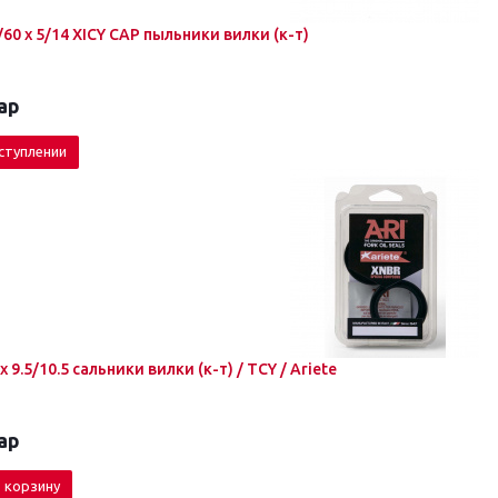
7/60 x 5/14 XICY CAP пыльники вилки (к-т)
ар
ступлении
ARI 107 43 x 52.9 x 9.5/10.5 cальники вилки (к-т) / TCY / Ariete
ар
 корзину