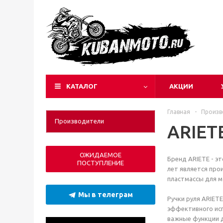
КАТАЛОГ
АКЦИИ
Главная
-
Произв
Производители
ARIET
ОЖИДАЕМОЕ
Бренд ARIETE - эт
ПОСТУПЛЕНИЕ
лет является про
пластмассы для м
Мы в телеграм
Ручки руля ARIET
эффективного исп
важные функции д