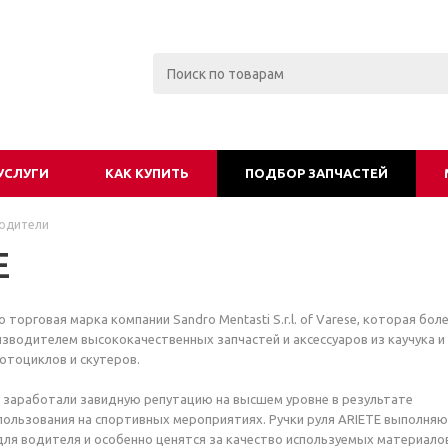
УСЛУГИ
КАК КУПИТЬ
ПОДБОР ЗАПЧАСТЕЙ
одители
E
о торговая марка компании Sandro Mentasti S.r.l. of Varese, которая боле
изводителем высококачественных запчастей и аксессуаров из каучука и
отоциклов и скутеров.
E заработали завидную репутацию на высшем уровне в результате
ользования на спортивных мероприятиях. Ручки руля ARIETE выполня
ля водителя и особенно ценятся за качество используемых материало