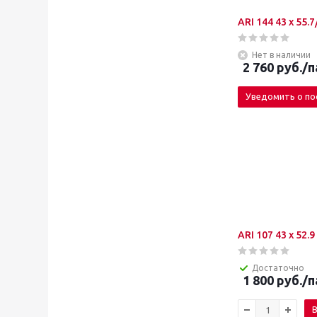
ARI 144 43 x 55.
Нет в наличии
2 760
руб.
/п
Уведомить о по
Достаточно
1 800
руб.
/п
В