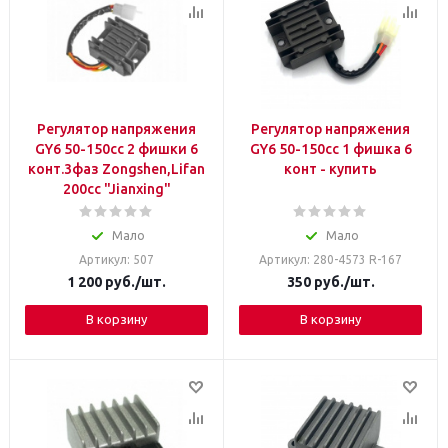
Регулятор напряжения
Регулятор напряжения
GY6 50-150сс 2 фишки 6
GY6 50-150сс 1 фишка 6
конт.3фаз Zongshen,Lifan
конт - купить
200cc "Jianxing"
Мало
Мало
Артикул: 507
Артикул: 280-4573 R-167
1 200
руб.
/шт.
350
руб.
/шт.
В корзину
В корзину