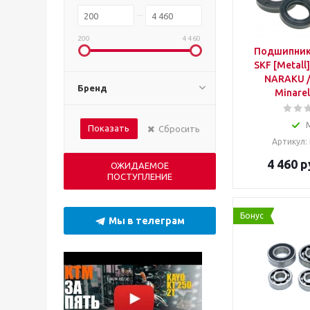
200
4 460
Подшипник 20 x 52 x 
SKF [Metall
NARAKU /
Бренд
Minarel
Показать
Сбросить
Артикул:
4 460
р
ОЖИДАЕМОЕ
ПОСТУПЛЕНИЕ
Бонус
Мы в телеграм