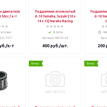
 двигателя
Подшипник игольчатый
Подшипни
50cc / к-т
d-10 Yamaha, Suzuki [10 x
d-10 Yamaha, Suzuki
14 x 13] Naraku Racing
таточно
В пути
Не
 252-7677
Артикул: NK101.69
Арти
уб.
/к-т
400
руб.
/шт.
200
Бонус
Бонус