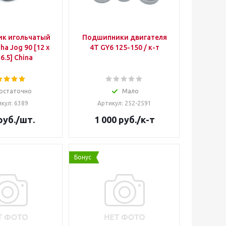
к игольчатый
Подшипники двигателя
ha Jog 90 [12 x
4Т GY6 125-150 / к-т
16.5] China
остаточно
Мало
кул: 6389
Артикул: 252-2591
руб.
/шт.
1 000
руб.
/к-т
Бонус