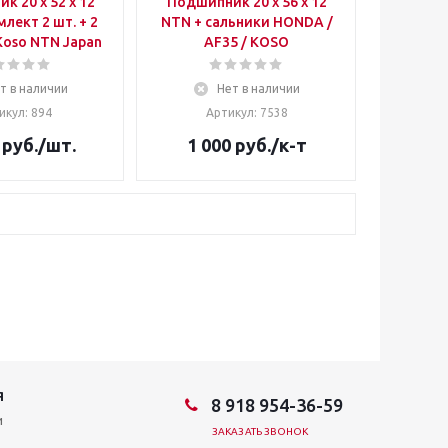
2 х 12
Подшипник 20 х 56 x 12
NTN + сальники HONDA /
альника Koso NTN Japan
AF35 / KOSO
т в наличии
Нет в наличии
икул: 894
Артикул: 7538
руб.
/шт.
1 000
руб.
/к-т
Я
8 918 954-36-59
и
ЗАКАЗАТЬ ЗВОНОК