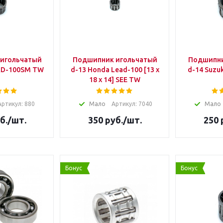
игольчатый
Подшипник игольчатый
Подшипни
ki AD-100SM TW
d-13 Honda Lead-100 [13 x
d-14 Suzuki AD-110cc SEE
18 x 14] SEE TW
Артикул: 880
Мало
Артикул: 7040
Мало
б.
/шт.
350
руб.
/шт.
250
Бонус
Бонус