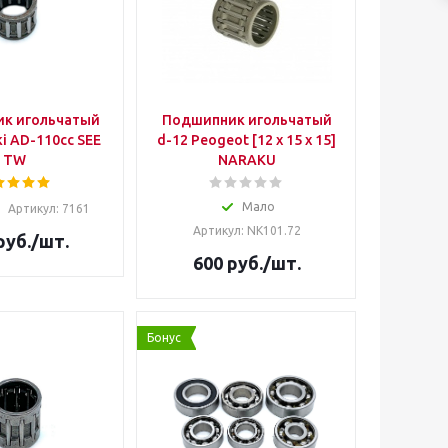
к игольчатый
Подшипник игольчатый
d-12 Peogeot [12 x 15 x 15]
TW
NARAKU
Мало
Артикул: 7161
Артикул: NK101.72
руб.
/шт.
600
руб.
/шт.
Бонус