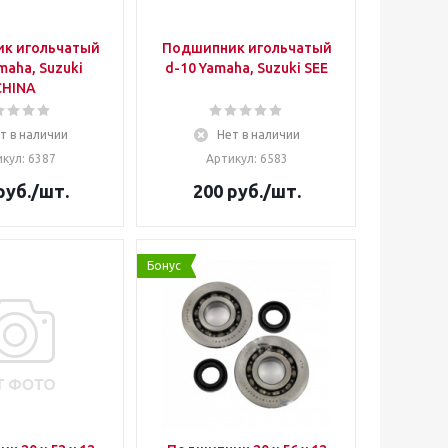
к игольчатый
Подшипник игольчатый
d-10 Yamaha, Suzuki SEE
CHINA
т в наличии
Нет в наличии
кул: 6387
Артикул: 6583
руб.
/шт.
200
руб.
/шт.
Бонус