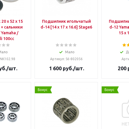
15
Подшипник игольчатый
Подшипни
] + сальники
d-14 [14 x 17 x 16.6] Stage6
d-12 Yama
 Yamaha /
15 x 
li 100cc
Мало
Мало
Д
 NK102.98
Артикул: S6-802056
Арти
уб.
/шт.
1 600
руб.
/шт.
200
Бонус
Бонус