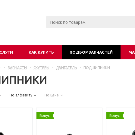
СЛУГИ
КАК КУПИТЬ
ПОДБОР ЗАПЧАСТЕЙ
МА
г
-
ЗАПЧАСТИ
-
СКУТЕРЫ
-
ДВИГАТЕЛЬ
-
ПОДШИПНИКИ
ИПНИКИ
По алфавиту
По цене
Бонус
Бонус