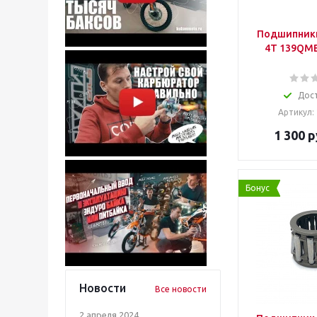
Подшипники
4Т 139QMB 
Дос
Артикул:
1 300
р
Бонус
Новости
Все новости
2 апреля 2024