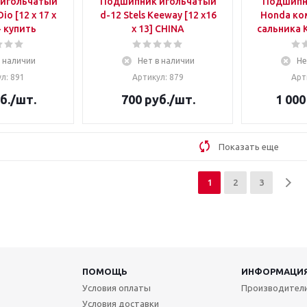
игольчатый
Подшипник игольчатый
Подшипник 20 х 5
d-12 Stels Keeway [12 x16
Honda комлект 2 шт. + 2
- купить
x 13] CHINA
с
в наличии
Нет в наличии
Не
л: 891
Артикул: 879
Арт
б.
/шт.
700
руб.
/шт.
1 000
Показать еще
1
2
3
ПОМОЩЬ
ИНФОРМАЦИ
Условия оплаты
Производител
Условия доставки