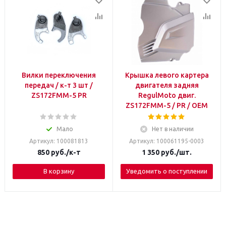
Вилки переключения
Крышка левого картера
передач / к-т 3 шт /
двигателя задняя
ZS172FMM-5 PR
RegulMoto двиг.
ZS172FMM-5 / PR / OEM
Мало
Нет в наличии
Артикул: 100081813
Артикул: 100061195-0003
850
руб.
/к-т
1 350
руб.
/шт.
В корзину
Уведомить о поступлении