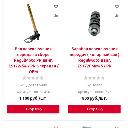
Вал переключения
Барабан переключения
передач в сборе
передач ( копирный вал )
RegulMoto PR двиг.
RegulMoto двиг.
ZS172-5A / PR 6 передач /
ZS172FMM-5 / PR
OEM
Достаточно
Мало
Артикул: 100131436
Артикул: 100081732
1 100
руб.
/шт.
800
руб.
/шт.
В корзину
В корзину