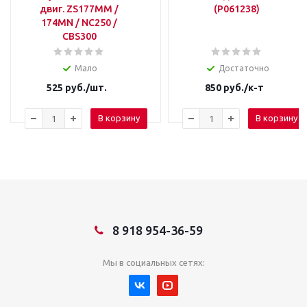
двиг. ZS177MM /
(P061238)
174MN / NC250 /
CBS300
Мало
Достаточно
525
руб.
/шт.
850
руб.
/к-т
В корзину
В корзину
8 918 954-36-59
Мы в социальных сетях: