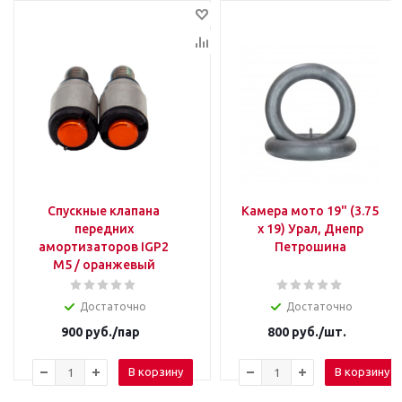
Спускные клапана
Камера мото 19" (3.75
передних
х 19) Урал, Днепр
амортизаторов IGP2
Петрошина
M5 / оранжевый
Достаточно
Достаточно
900
руб.
/пар
800
руб.
/шт.
В корзину
В корзину