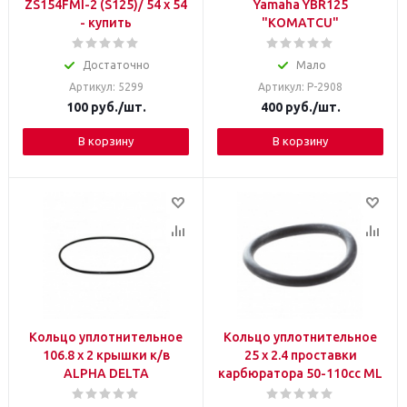
ZS154FMI-2 (S125)/ 54 x 54
Yamaha YBR125
- купить
"KOMATCU"
Достаточно
Мало
Артикул: 5299
Артикул: P-2908
100
руб.
/шт.
400
руб.
/шт.
В корзину
В корзину
Кольцо уплотнительное
Кольцо уплотнительное
106.8 x 2 крышки к/в
25 x 2.4 проставки
ALPHA DELTA
карбюратора 50-110cc ML