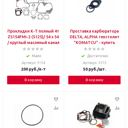
Прокладки К-Т полный 4т
Проставка карбюратора
ZS154FMI-2 (S125)/ 54 x 54
DELTA, ALPHA текстолит
/ круглый масляный канал
"КOMATCU" - купить
Мало
Достаточно
Артикул: 3154
Артикул: 3575
200
руб.
/к-т
50
руб.
/шт.
В корзину
В корзину