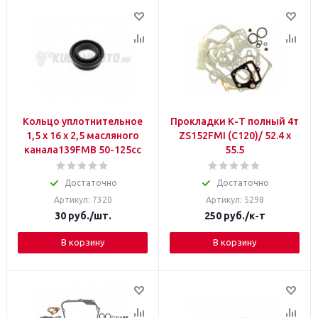
Кольцо уплотнительное
Прокладки К-Т полный 4т
1,5 х 16 х 2,5 масляного
ZS152FMI (C120)/ 52.4 x
канала139FMB 50-125сс
55.5
Достаточно
Достаточно
Артикул: 7320
Артикул: 5298
30
руб.
/шт.
250
руб.
/к-т
В корзину
В корзину