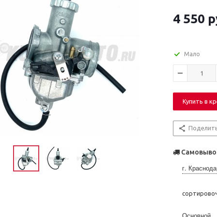
4 550
р
Мало
Купить в к
Поделит
Самовывоз
г. Краснода
сортирово
Основной