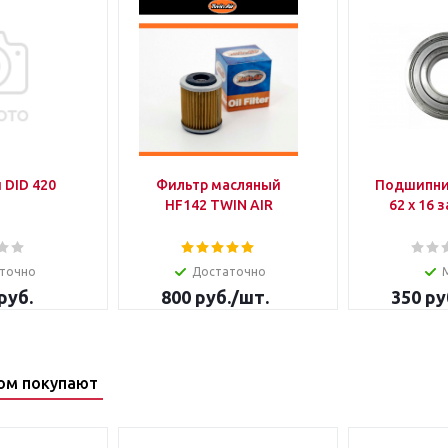
 DID 420
Фильтр масляный
Подшипник 6
HF142 TWIN AIR
62 x 16
точно
Достаточно
руб.
800
руб.
/шт.
350
ру
ом покупают