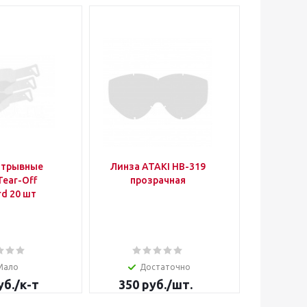
отрывные
Линза ATAKI HB-319
Комплек
Tear-Off
прозрачная
для энду
rd 20 шт
TIGER
мотошт
синий/
ж
Мало
Достаточно
Д
уб.
/к-т
350
руб.
/шт.
от
9 