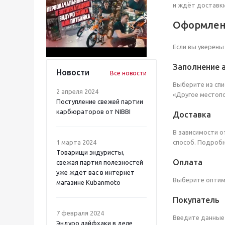
и ждёт доставки
Оформлен
Если вы уверены
Заполнение 
Новости
Все новости
Выберите из спи
2 апреля 2024
«Другое местопо
Поступление свежей партии
карбюраторов от NIBBI
Доставка
В зависимости о
1 марта 2024
способ. Подробн
Товарищи эндуристы,
Оплата
свежая партия полезностей
уже ждёт вас в интернет
Выберите оптима
магазине Kubanmoto
Покупатель
7 февраля 2024
Введите данные 
Эндуро лайфхаки в деле