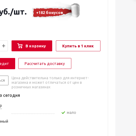
уб.
/шт.
+182 бонусов
В корзину
Купить в 1 клик
редит
Рассчитать доставку
Цена действительна только для интернет-
ься
магазина и может отличаться от цен в
розничных магазинах
 сегодня
р
Мало
чный