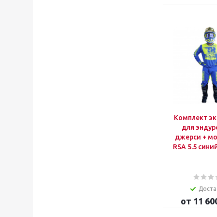
Комплект э
для эндур
джерси + м
RSA 5.5 сини
Доста
от
11 60