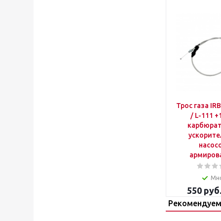
Трос газа IR
/ L-111 +
карбюрат
ускорит
насосо
армиров
Мн
550
руб
Рекомендуем