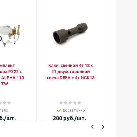
мплект
Ключ свечной 4т 18 х
Фара в 
ора PZ22 с
21 двухсторонний
Athlete / 
 ALPHA 110
свеча D8EA + 4т NGK18
LED
E TW
Мало
Достаточно
б.
/шт.
200
руб.
/шт.
от
5 