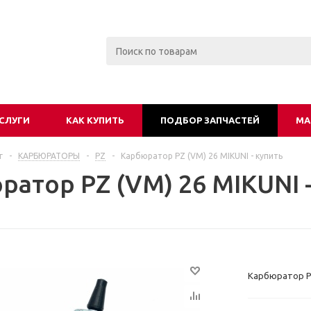
СЛУГИ
КАК КУПИТЬ
ПОДБОР ЗАПЧАСТЕЙ
МА
г
-
КАРБЮРАТОРЫ
-
PZ
-
Карбюратор PZ (VM) 26 MIKUNI - купить
ратор PZ (VM) 26 MIKUNI 
Карбюратор P