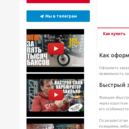
Мы в телеграм
Как купить
Как оформ
Оформить заказ 
правильность за
Быстрый 
Функция «Быстры
через короткое 
его особенносте
По результатам 
позициями, либо