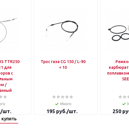
BIS TTR250
Трос газа СG 150 / L-90
Ремко
11 для
+ 10
карбюрат
оров с
поплавком
ельным
SE
м /
анный
ого
Много
.
/шт.
195
руб.
/шт.
250
ру
 купить