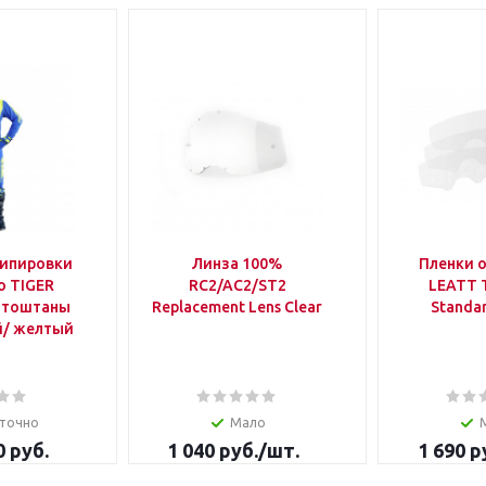
кипировки
Линза 100%
Пленки 
о TIGER
RC2/AC2/ST2
LEATT 
отоштаны
Replacement Lens Clear
Standa
й/ желтый
точно
Мало
0 руб.
1 040
руб.
/шт.
1 690
р