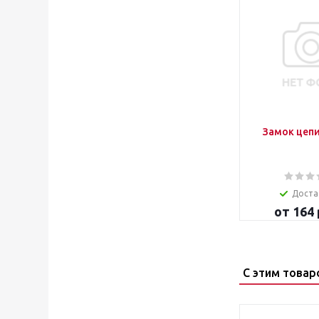
Замок цепи
Доста
от
164 
С этим товар