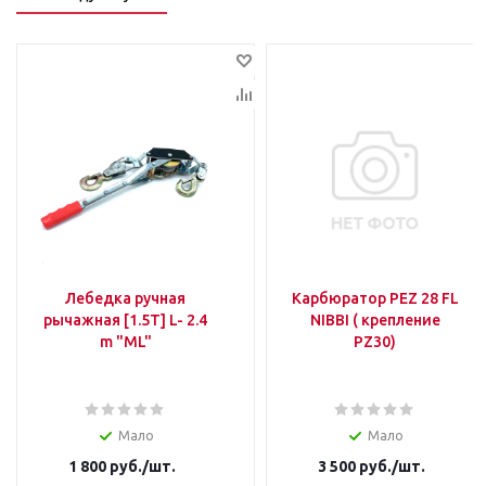
Лебедка ручная
Карбюратор PEZ 28 FL
рычажная [1.5T] L- 2.4
NIBBI ( крепление
m "ML"
PZ30)
Мало
Мало
1 800
руб.
/шт.
3 500
руб.
/шт.