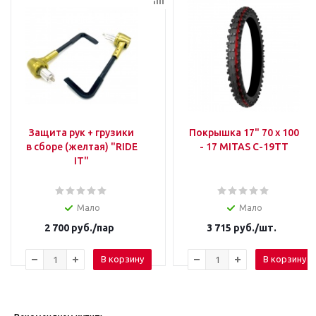
Защита рук + грузики
Покрышка 17" 70 x 100
в сборе (желтая) "RIDE
- 17 MITAS С-19ТТ
IT"
Мало
Мало
2 700
руб.
/пар
3 715
руб.
/шт.
В корзину
В корзину