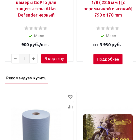
камеры GoPro для
1/8 ( 28.6 мм ) [с
защиты тела Atlas
перемычкой высокий]
Defender черный
790 х 170 mm
Мало
Мало
900
руб.
/шт.
от
3 950 руб.
В корзину
Подробнее
Рекомендуем купить