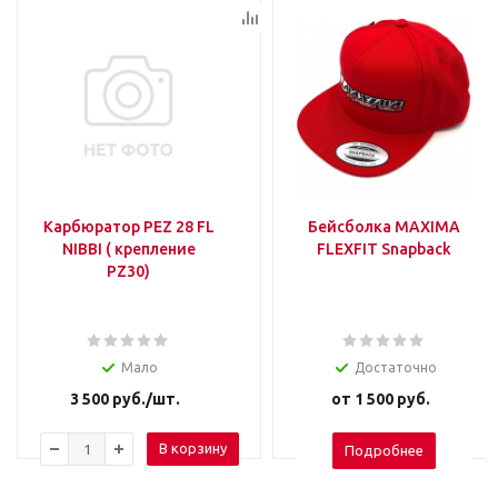
Карбюратор PEZ 28 FL
Бейсболка MAXIMA
NIBBI ( крепление
FLEXFIT Snapback
PZ30)
Мало
Достаточно
3 500
руб.
/шт.
от
1 500 руб.
В корзину
Подробнее