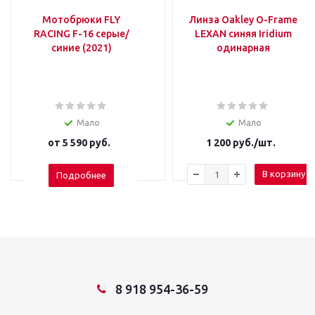
Мотобрюки FLY
Линза Oakley O-Frame
RACING F-16 серые/
LEXAN синяя Iridium
синие (2021)
одинарная
Мало
Мало
от
5 590 руб.
1 200
руб.
/шт.
В корзину
Подробнее
8 918 954-36-59