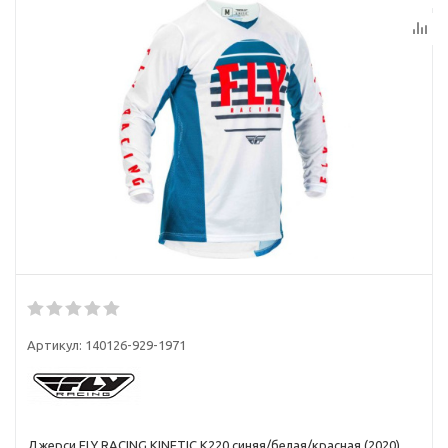
Артикул:
140126-929-1971
Джерси FLY RACING KINETIC K220 синяя/белая/красная (2020)