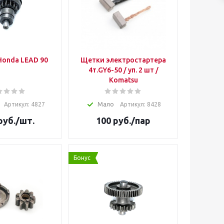
Honda LEAD 90
Щетки электростартера
4т.GY6-50 / уп. 2 шт /
Коmatsu
Артикул: 4827
Мало
Артикул: 8428
руб.
/шт.
100
руб.
/пар
Бонус