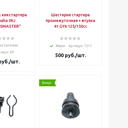
 кикстартера
Шестерня стартера
aha 3KJ
промежуточная + втулка
TSMASTER"
4т GY6 125/150cc
остаточно
Мало
Артикул: 7217
икул: КР
500
руб.
/шт.
руб.
/шт.
Бонус