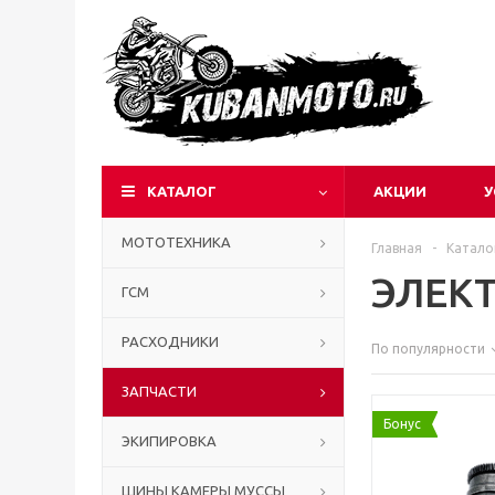
КАТАЛОГ
АКЦИИ
У
МОТОТЕХНИКА
Главная
-
Катало
ЭЛЕК
ГСМ
РАСХОДНИКИ
По популярности
ЗАПЧАСТИ
Бонус
ЭКИПИРОВКА
ШИНЫ КАМЕРЫ МУССЫ