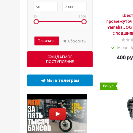
Шест
50
2 000
промежуточн
Yamaha JOG 
с подшип
Показать
Сбросить
Мало
А
400
ру
ОЖИДАЕМОЕ
ПОСТУПЛЕНИЕ
Мы в телеграм
Бонус