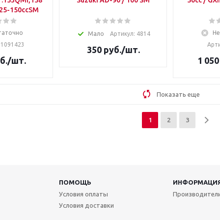
т.153QMI,158
Suzuki AD-90 / 100 SM
50сс / GX
125-150ccSM
таточно
Не
Мало
Артикул: 4814
 1091423
Арти
350
руб.
/шт.
б.
/шт.
1 050
Показать еще
1
2
3
ПОМОЩЬ
ИНФОРМАЦИ
Условия оплаты
Производител
Условия доставки