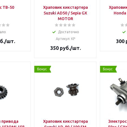
с ТВ-50
Храповик кикстартера
Храповик
Suzuki AD50 / Sepia GX
Honda 
MOTOR
ало
Достаточно
Артикул: КР
б.
/шт.
300
350
руб.
/шт.
Бонус
Бонус
 привода
Храповик кикстартера
Электрос