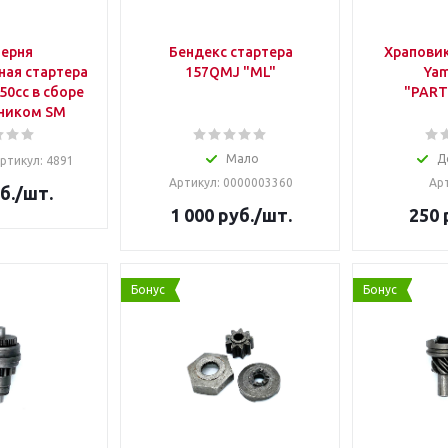
ерня
Бендекс стартера
Храповик
ая стартера
157QMJ "ML"
Yam
50cc в сборе
"PAR
ником SM
Мало
Д
ртикул: 4891
Артикул: 0000003360
Арт
б.
/шт.
1 000
руб.
/шт.
250
Бонус
Бонус