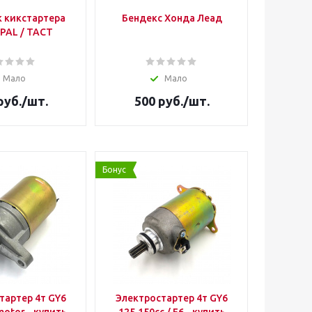
 кикстартера
Бендекс Хонда Леад
PAL / TACT
Мало
Мало
руб.
/шт.
500
руб.
/шт.
Бонус
тартер 4т GY6
Электростартер 4т GY6