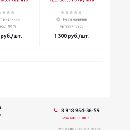
motor - купить
125,150сс / F6 - купить
т в наличии
Нет в наличии
кул: 8078
Артикул: 8269
руб.
/шт.
1 300
руб.
/шт.
Я
8 918 954-36-59
и
ЗАКАЗАТЬ ЗВОНОК
Мы в социальных сетях: