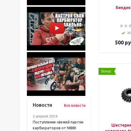
Бендек
М
500
ру
Бонус
Новости
Все новости
2 апреля 2024
Поступление свежей партии
Шестерня
карбюраторов от NIBBI