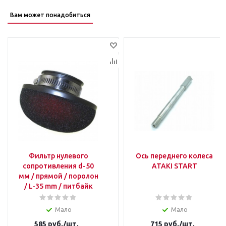
Вам может понадобиться
Фильтр нулевого
Ось переднего колеса
сопротивления d-50
ATAKI START
мм / прямой / поролон
/ L-35 mm / питбайк
Мало
Мало
585
руб.
/шт.
715
руб.
/шт.