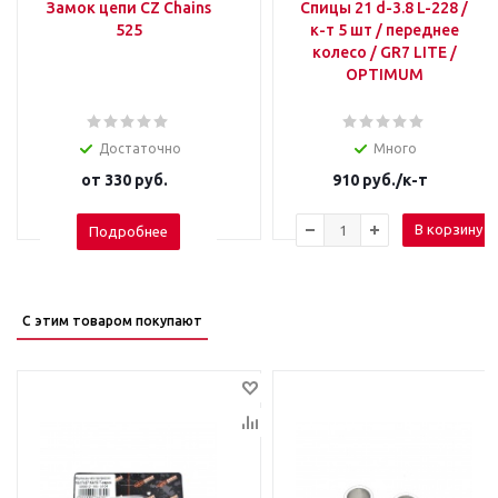
Замок цепи CZ Chains
Спицы 21 d-3.8 L-228 /
525
к-т 5 шт / переднее
колесо / GR7 LITE /
OPTIMUM
Достаточно
Много
от
330 руб.
910
руб.
/к-т
В корзину
Подробнее
С этим товаром покупают