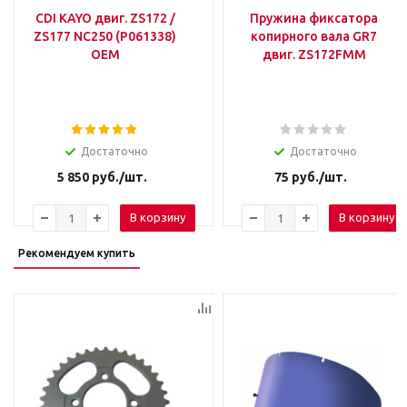
CDI KAYO двиг. ZS172 /
Пружина фиксатора
ZS177 NC250 (P061338)
копирного вала GR7
OEM
двиг. ZS172FMM
Достаточно
Достаточно
5 850
руб.
/шт.
75
руб.
/шт.
В корзину
В корзину
Рекомендуем купить