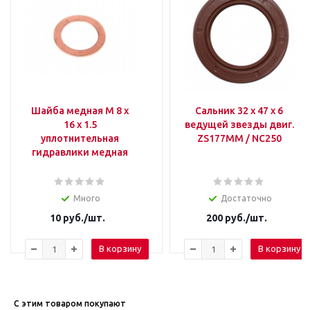
Шайба медная M 8 х
Сальник 32 x 47 x 6
16 х 1.5
ведущей звезды двиг.
уплотнительная
ZS177MM / NC250
гидравлики медная
Много
Достаточно
10
руб.
/шт.
200
руб.
/шт.
В корзину
В корзину
С этим товаром покупают