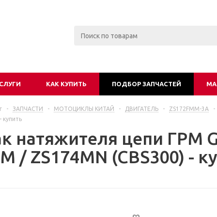
СЛУГИ
КАК КУПИТЬ
ПОДБОР ЗАПЧАСТЕЙ
МА
г
-
ЗАПЧАСТИ
-
МОТОЦИКЛЫ КИТАЙ
-
ДВИГАТЕЛЬ
-
ZS172FMM-3A
-
- купить
к натяжителя цепи ГРМ G
M / ZS174MN (CBS300) - к