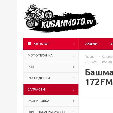
КАТАЛОГ
АКЦИИ
У
МОТОТЕХНИКА
Главная
-
Катало
ZS174MN (CBS300) 
ГСМ
Башма
РАСХОДНИКИ
172FM
ЗАПЧАСТИ
ЭКИПИРОВКА
ШИНЫ КАМЕРЫ МУССЫ