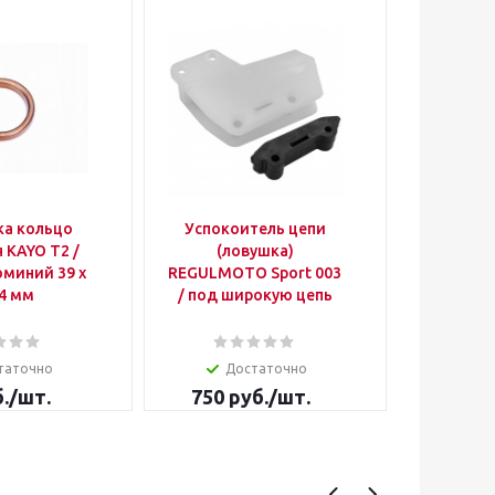
ка кольцо
Успокоитель цепи
Б
 KAYO T2 /
(ловушка)
пере
юминий 39 х
REGULMOTO Sport 003
передач
 4 мм
/ под широкую цепь
вал )
ZS
таточно
Достаточно
.
/шт.
750
руб.
/шт.
900
р