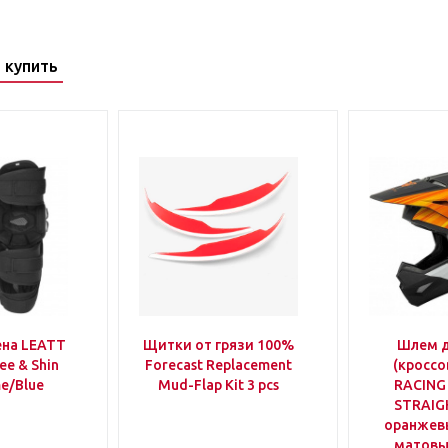
 купить
ена LEATT
Щитки от грязи 100%
Шлем 
ee & Shin
Forecast Replacement
(кроссо
e/Blue
Mud-Flap Kit 3 pcs
RACING
STRAIG
оранжев
матовы