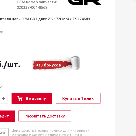
OEM номер запчасти:
020337-004-8568
ителя цепи ГРМ GR7 двиг.ZS 172FMM / ZS174MN
ки
.
/шт.
+13 бонусов
о
В корзину
Купить в 1 клик
редит
Рассчитать доставку
Цена действительна только для интернет-
ься
магазина и может отличаться от цен в