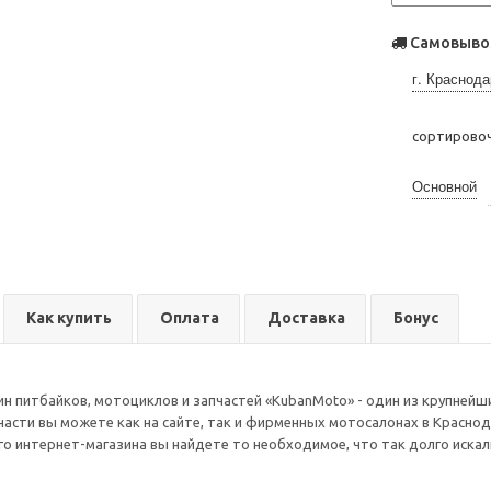
Самовывоз
г. Краснода
сортирово
Основной
Как купить
Оплата
Доставка
Бонус
н питбайков, мотоциклов и запчастей «KubanMoto» - один из крупнейши
части вы можете как на сайте, так и фирменных мотосалонах в Краснод
го интернет-магазина вы найдете то необходимое, что так долго иска