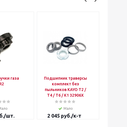
учки газа
Подшипник траверсы
Крыш
R2
комплект без
картер
пыльников KAYO Т2 /
задняя 
Т4 / Т6 / К1 32906X
Мало
Мало
б.
/шт.
2 045
руб.
/к-т
1 000