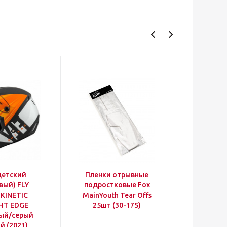
детский
Пленки отрывные
Полиро
вый) FLY
подростковые Fox
Speed
 KINETIC
MainYouth Tear Offs
Wt
HT EDGE
25шт (30-175)
ый/серый
й (2021)