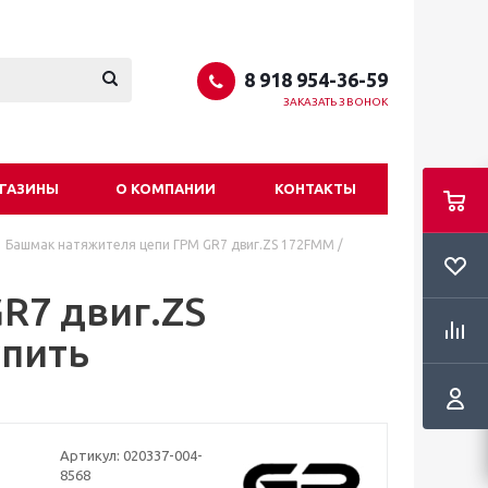
8 918 954-36-59
ЗАКАЗАТЬ ЗВОНОК
ГАЗИНЫ
О КОМПАНИИ
КОНТАКТЫ
Башмак натяжителя цепи ГРМ GR7 двиг.ZS 172FMM /
R7 двиг.ZS
упить
Артикул:
020337-004-
8568