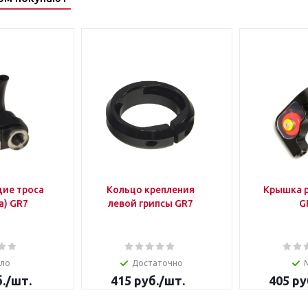
ие троса
Кольцо крепления
Крышка р
а) GR7
левой грипсы GR7
G
ло
Достаточно
.
/шт.
415
руб.
/шт.
405
ру