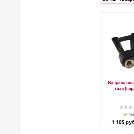
Направляющ
газа (пар
Ма
1 105
руб