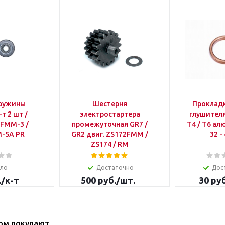
пружины
Шестерня
Проклад
-т 2 шт /
электростартера
глушителя
2FMM-3 /
промежуточная GR7 /
T4 / T6 ал
-5A PR
GR2 двиг. ZS172FMM /
32 -
ZS174 / RM
ло
Достаточно
Дос
.
/к-т
500
руб.
/шт.
30
руб
ом покупают