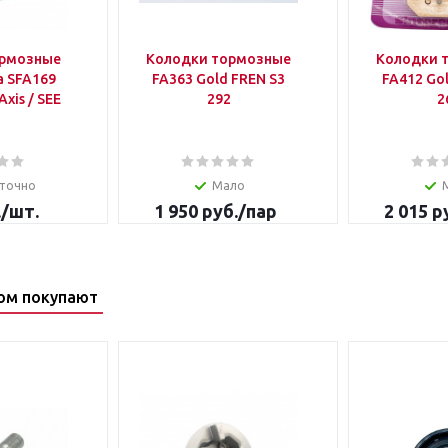
ормозные
Колодки тормозные
Колодки 
а SFA169
FA363 Gold FREN S3
FA412 Go
xis / SEE
292
2
точно
Мало
.
/шт.
1 950
руб.
/пар
2 015
ру
ом покупают