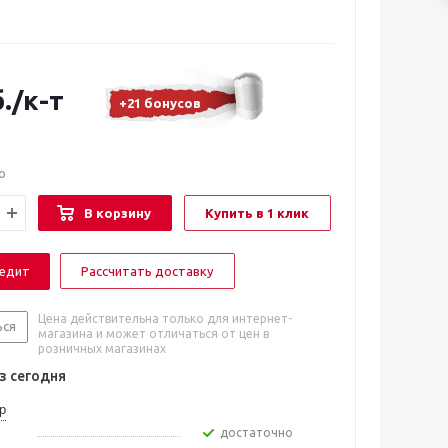
.
/к-т
+21 бонусов
о
В корзину
Купить в 1 клик
редит
Рассчитать доставку
Цена действительна только для интернет-
ься
магазина и может отличаться от цен в
розничных магазинах
 сегодня
р
Достаточно