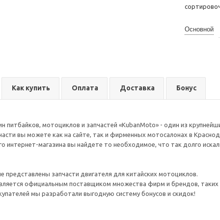
сортирово
Основной
Как купить
Оплата
Доставка
Бонус
н питбайков, мотоциклов и запчастей «KubanMoto» - один из крупнейши
части вы можете как на сайте, так и фирменных мотосалонах в Краснод
го интернет-магазина вы найдете то необходимое, что так долго иска
е представлены запчасти двигателя для китайских мотоциклов.
вляется официальным поставщиком множества фирм и брендов, таких ка
упателей мы разработали выгодную систему бонусов и скидок!