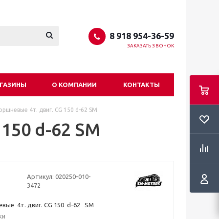
8 918 954-36-59
ЗАКАЗАТЬ ЗВОНОК
ГАЗИНЫ
О КОМПАНИИ
КОНТАКТЫ
оршневые 4т. двиг. CG 150 d-62 SM
150 d-62 SM
Артикул:
020250-010-
3472
вые 4т. двиг. CG 150 d-62 SM
ки