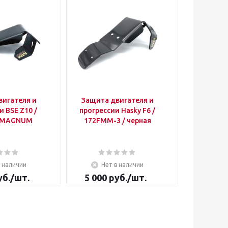
вигателя и
Защита двигателя и
Защита
и BSE Z10 /
прогрессии Hasky F6 /
KAYO K1
/ MAGNUM
172FMM-3 / черная
черная
в наличии
Нет в наличии
Не
б.
/шт.
5 000
руб.
/шт.
5 000