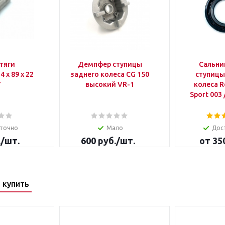
тяги
Демпфер ступицы
Сальник
 х 89 х 22
заднего колеса CG 150
ступицы
7
высокий VR-1
колеса 
Sport 003
точно
Мало
Дос
.
/шт.
600
руб.
/шт.
от
35
 купить