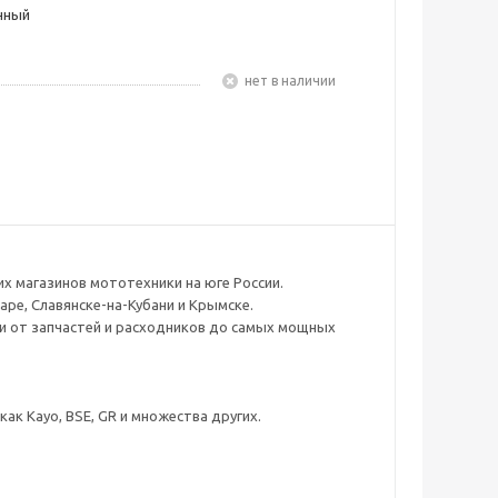
чный
Нет в наличии
х магазинов мототехники на юге России.
аре, Славянске-на-Кубани и Крымске.
ли от запчастей и расходников до самых мощных
к Kayo, BSE, GR и множества других.