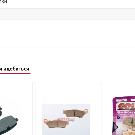
ики
онадобиться