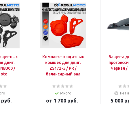
защитных
Комплект защитных
Защита д
я двиг.
крышек для двиг.
прогресси
 NB300 /
ZS172-5 / PR /
черная 
Moto
балансирный вал
ого
Много
Нет 
 руб.
от
1 700 руб.
5 000
ру