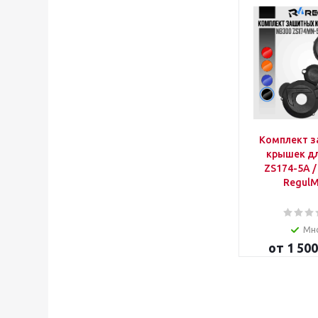
Комплект 
крышек дл
ZS174-5A /
Regul
Мн
от
1 500