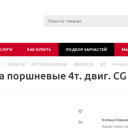
СЛУГИ
КАК КУПИТЬ
ПОДБОР ЗАПЧАСТЕЙ
МА
г
-
ЗАПЧАСТИ
-
МОТОЦИКЛЫ КИТАЙ
-
ДВИГАТЕЛЬ
-
ЦПГ
-
Кольца п
 поршневые 4т. двиг. CG 
Кольца поршне
Характеристи