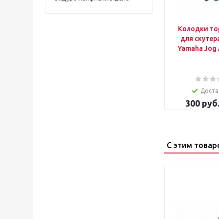
Колодки т
для скутер
Yamaha Jog A
Доста
300
руб
С этим товар