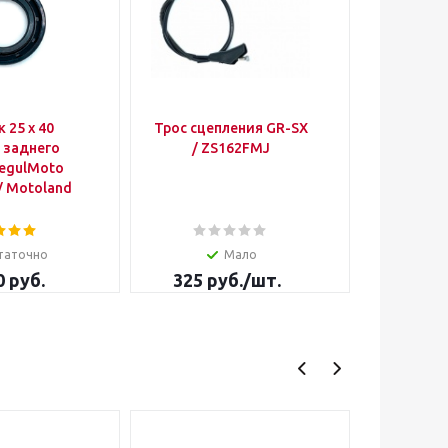
 25 х 40
Трос сцепления GR-SX
Под
 заднего
/ ZS162FMJ
игольча
RegulMoto
рычага
 / Motoland
GR7 / AV
таточно
Мало
Д
0 руб.
325
руб.
/шт.
550
р