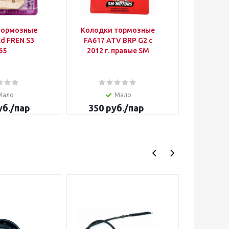
тормозные
Колодки тормозные
АКБ 12V 2
ld FREN S3
FA617 ATV BRP G2 с
х 
65
2012 г. правые SM
Мало
Мало
б.
/пар
350
руб.
/пар
7 500