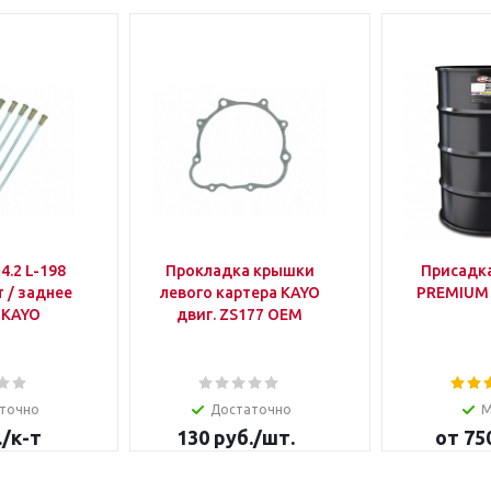
Прокладка крышки
Присадк
т / заднее
левого картера KAYO
PREMIUM 
 KAYO
двиг. ZS177 OEM
точно
Достаточно
М
.
/к-т
130
руб.
/шт.
от
75