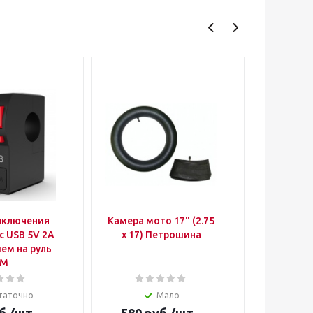
ыключения
Камера мото 17" (2.75
Камера м
с USB 5V 2A
х 17) Петрошина
х 19) 
ием на руль
Пет
RM
таточно
Мало
Д