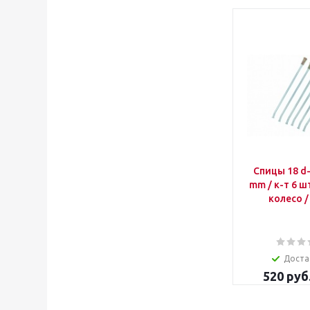
Спицы 18 d-4.2 L-198
mm / к-т 6 ш
колесо /
Доста
520
руб