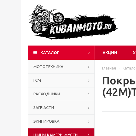
КАТАЛОГ
АКЦИИ
У
МОТОТЕХНИКА
Главная
-
Катало
Покры
ГСМ
(42M)
РАСХОДНИКИ
ЗАПЧАСТИ
ЭКИПИРОВКА
ШИНЫ КАМЕРЫ МУССЫ