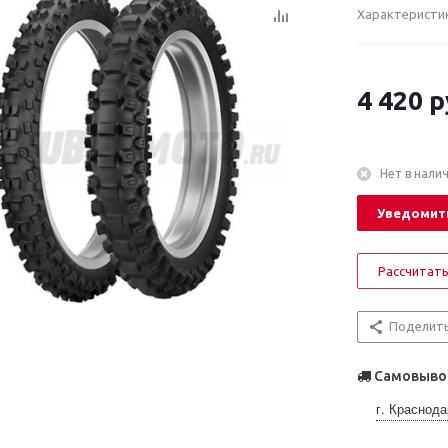
Характеристи
4 420
р
Нет в нали
Уведомить
Рассчитать
Поделит
Самовывоз
г. Краснода