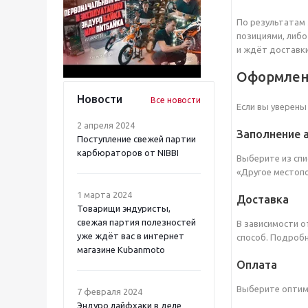
По результатам 
позициями, либо
и ждёт доставки
Оформлен
Новости
Все новости
Если вы уверены
2 апреля 2024
Заполнение 
Поступление свежей партии
карбюраторов от NIBBI
Выберите из спи
«Другое местопо
1 марта 2024
Доставка
Товарищи эндуристы,
свежая партия полезностей
В зависимости о
уже ждёт вас в интернет
способ. Подробн
магазине Kubanmoto
Оплата
Выберите оптима
7 февраля 2024
Эндуро лайфхаки в деле