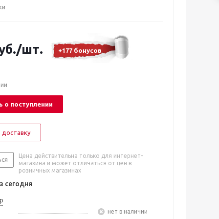
ки
уб.
/шт.
+177 бонусов
чии
 о поступлении
 доставку
Цена действительна только для интернет-
ься
магазина и может отличаться от цен в
розничных магазинах
 сегодня
р
Нет в наличии