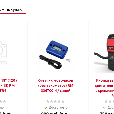
ом покупают
18" (120 /
Счетчик моточасов
Кнопка в
0 х 18) RM
(без тахометра) RM
двигателя 
 TR4
336700-4 / синий
с креплен
ло
Достаточно
Дос