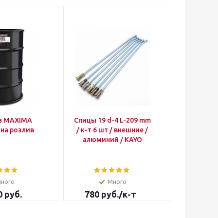
а MAXIMA
Спицы 19 d-4 L-209 mm
Обод кол
на розлив
/ к-т 6 шт / внешние /
36T алю
алюминий / KAYO
ного
Много
Д
0 руб.
780
руб.
/к-т
7 500