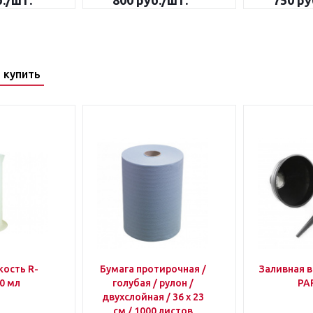
.
/шт.
800
руб.
/шт.
750
ру
 купить
кость R-
Бумага протирочная /
Заливная 
 500 мл
голубая / рулон /
PA
двухслойная / 36 х 23
см / 1000 листов