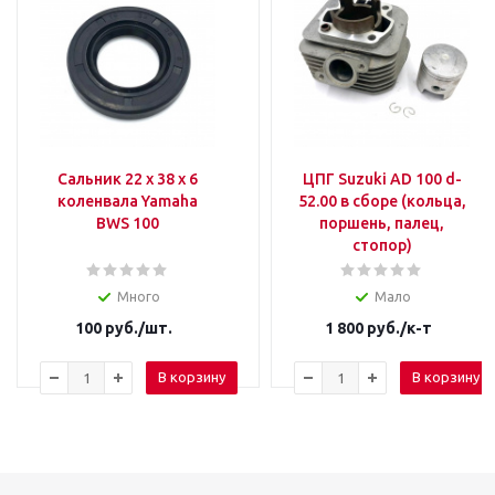
Сальник 22 x 38 x 6
ЦПГ Suzuki AD 100 d-
коленвала Yamaha
52.00 в сборе (кольца,
BWS 100
поршень, палец,
стопор)
Много
Мало
100
руб.
/шт.
1 800
руб.
/к-т
В корзину
В корзину