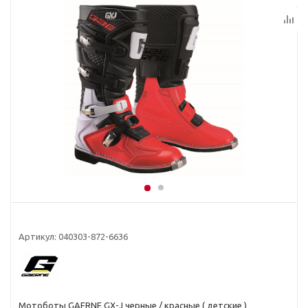
Артикул:
040303-872-6636
Мотоботы GAERNE GX-J черные / красные ( детские )