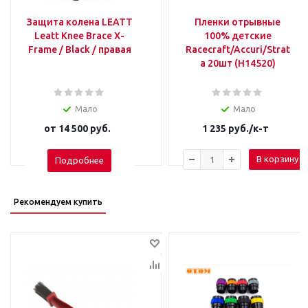
Защита колена LEATT
Пленки отрывные
Leatt Knee Brace X-
100% детские
Frame / Black / правая
Racecraft/Accuri/Strat
a 20шт (H14520)
Мало
Мало
от
14 500 руб.
1 235
руб.
/к-т
В корзину
Подробнее
Рекомендуем купить