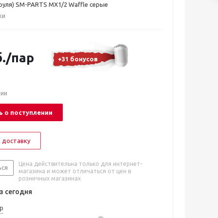
 руля) SM-PARTS MX1/2 Waffle серые
ки
.
/пар
+31 бонусов
чии
 о поступлении
 доставку
Цена действительна только для интернет-
ься
магазина и может отличаться от цен в
розничных магазинах
 сегодня
р