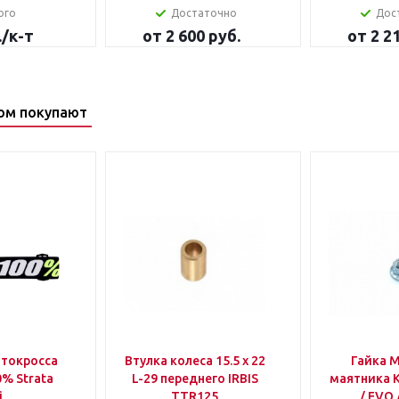
ого
Достаточно
Дос
.
/к-т
от
2 600 руб.
от
2 2
ом покупают
отокросса
Втулка колеса 15.5 х 22
Гайка М- 
% Strata
L-29 переднего IRBIS
маятника 
i
TTR125
/ EVO 