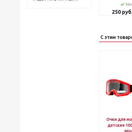
Мн
250
руб
С этим товар
Очки для м
детские 100
Min