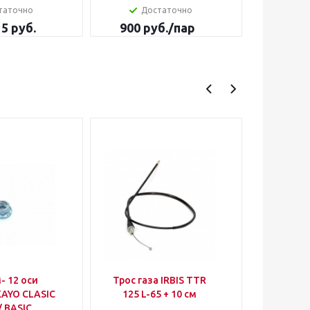
таточно
Достаточно
15 руб.
900
руб.
/пар
900
р
12 оси
Трос газа IRBIS TTR
Шлем
KAYO CLASIC
125 L-65 + 10 см
(крос
/ BASIC
RACIN