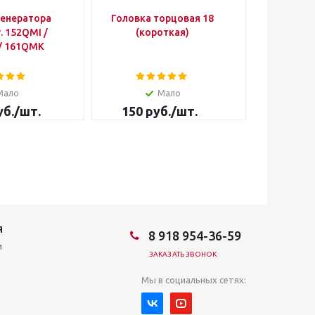
генератора
Головка торцовая 18
Под
. 152QMI /
(короткая)
сер
/ 161QMK
KUBANMO
Мало
Мало
Д
б.
/шт.
150
руб.
/шт.
40 000
Я
8 918 954-36-59
и
ЗАКАЗАТЬ ЗВОНОК
Мы в социальных сетях: