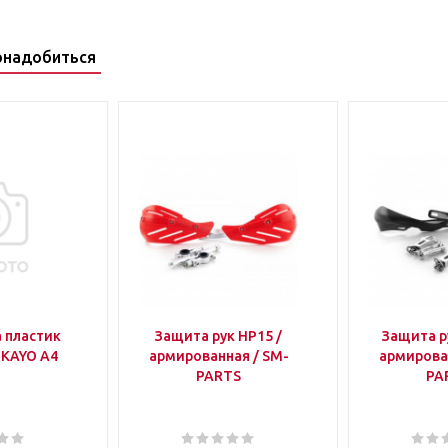
онадобиться
 пластик
Защита рук HP15 /
Защита р
 KAYO A4
армированная / SM-
армирова
PARTS
PA