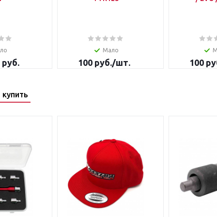
ло
Мало
М
 руб.
100
руб.
/шт.
100
ру
 купить