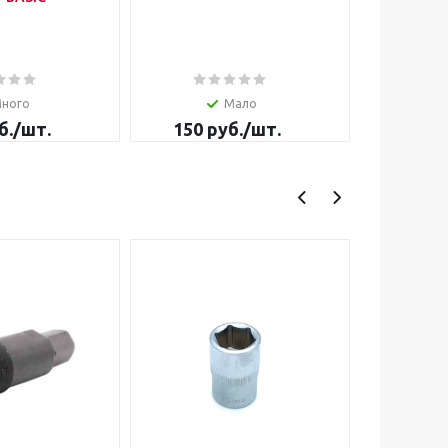
STRAI
оранже
матов
ного
Мало
б.
/шт.
150
руб.
/шт.
от
8 