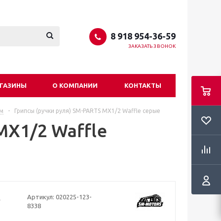
8 918 954-36-59
ЗАКАЗАТЬ ЗВОНОК
ГАЗИНЫ
О КОМПАНИИ
КОНТАКТЫ
м
-
Грипсы (ручки руля) SM-PARTS MX1/2 Waffle серые
MX1/2 Waffle
Артикул:
020225-123-
8338