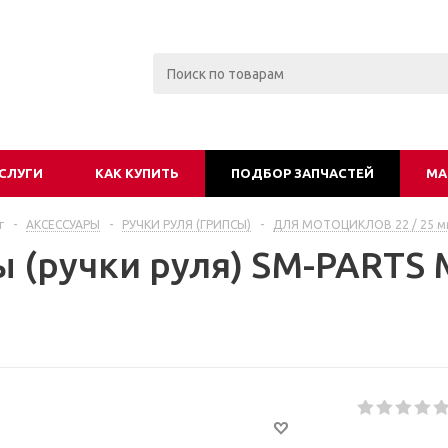
СЛУГИ
КАК КУПИТЬ
ПОДБОР ЗАПЧАСТЕЙ
МА
г
-
АКСЕССУАРЫ
-
РУЧКИ РУЛЯ (ГРИПСЫ)
-
ДЛЯ МОТОЦИКЛОВ 22 / 25 м
ы (ручки руля) SM-PARTS 