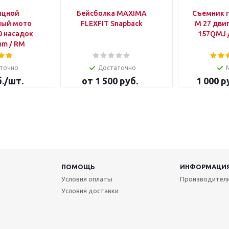
ицной
Бейсболка MAXIMA
Съемник 
ный мото
FLEXFIT Snapback
M 27 двиг
10 насадок
157QMJ 
 mm / RM
точно
Достаточно
.
/шт.
от
1 500 руб.
1 000
ру
ПОМОЩЬ
ИНФОРМАЦИ
Условия оплаты
Производител
Условия доставки