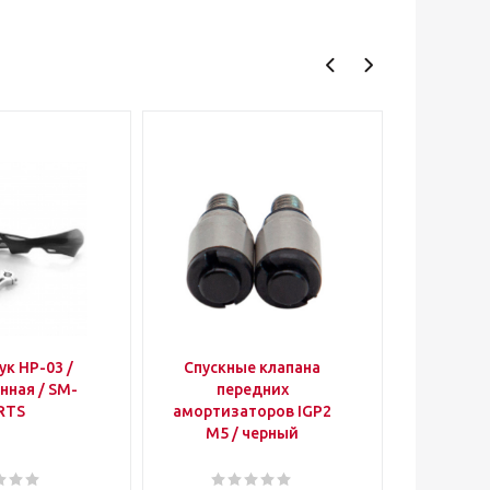
ук HP-03 /
Спускные клапана
Спускн
нная / SM-
передних
пе
RTS
амортизаторов IGP2
амортиз
M5 / черный
M5